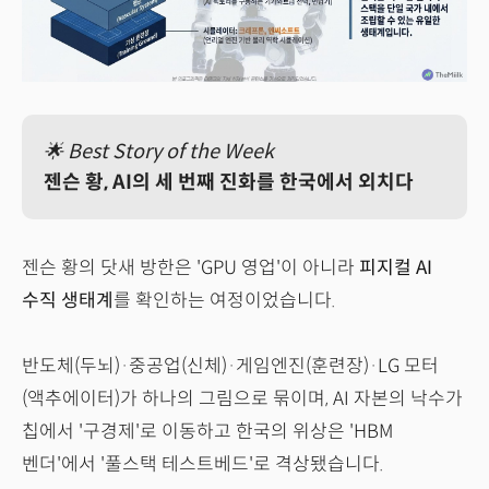
🌟 Best Story of the Week
젠슨 황, AI의 세 번째 진화를 한국에서 외치다
젠슨 황의 닷새 방한은 'GPU 영업'이 아니라
피지컬 AI
수직 생태계
를 확인하는 여정이었습니다.
반도체(두뇌)·중공업(신체)·게임엔진(훈련장)·LG 모터
(액추에이터)가 하나의 그림으로 묶이며, AI 자본의 낙수가
칩에서 '구경제'로 이동하고 한국의 위상은 'HBM
벤더'에서 '풀스택 테스트베드'로 격상됐습니다.