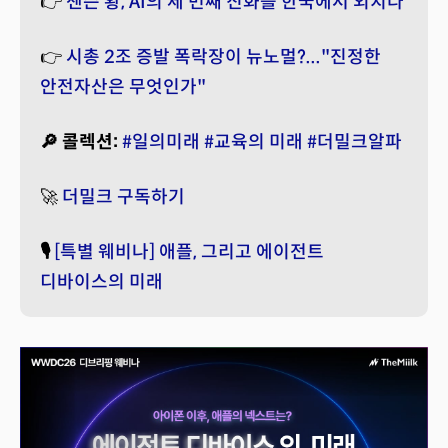
👉
젠슨 황, AI의 세 번째 진화를 한국에서 외치다
👉
시총 2조 증발 폭락장이 뉴노멀?..."진정한
안전자산은 무엇인가"
🔎 콜렉션:
#일의미래
#교육의 미래
#더밀크알파
🚀
더밀크 구독하기
🎙️
[특별 웨비나] 애플, 그리고 에이전트
디바이스의 미래