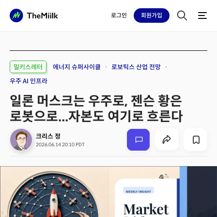
로그인
회원
가입
밀키스레터
에너지 슈퍼사이클
로보틱스 산업 전망
우주 AI 인프라
일론 머스크는 우주로, 젠슨 황은
로봇으로...자본도 여기로 흐른다
크리스 정
2026.06.14 20:10 PDT