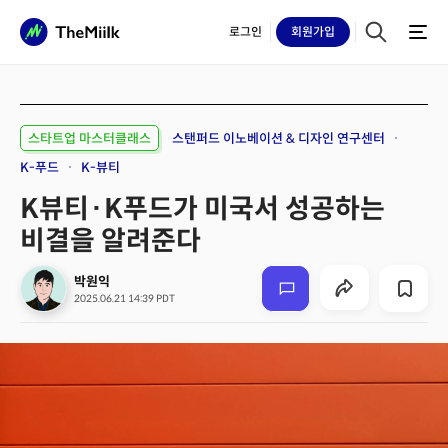
로그인
회원
가입
스타트업 마스터클래스
스탠퍼드 이노베이션 & 디자인 연구센터
K-푸드
K-뷰티
K뷰티·K푸드가 미국서 성공하는
비결을 알려준다
박원익
2025.06.21 14:39 PDT