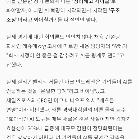
이를 단순한 경기 둔화에 따른
'정리해고 사이클'
로
봐야할까, 아니면 AI 혁명이 시작되면서 시작된
'구조
조정'
이라고 봐야할까? 둘 다 절반만 맞다.
실제 경기에 대한 회의론도 만만치 않다. 채용 컨설팅
회사인 레쥬메.org 조사에 따르면 채용 담당자의 59%가
"회사 사정이 안 좋은 걸 감추려고 AI를 핑계로 댄다"고
답했다.
실제 실리콘밸리의 거물인 마크 안드레센은 기업들이 AI를
언급하는 것을 "은밀한 핑계"라고 비아냥댔고
세일즈포스의 CEO인 마크 베니오프 역시 "게으른
변명"이라 비판했다. 와튼 경영대학원의 이튼 몰릭 교수는
"효과적인 AI 도구는 매우 새로운 것은 사실이지만 갑자기
효율성이 50%나 급증해 대규모 감원이 정당화된다는
것은 상상하기 어렵다"며 기업들이 AI를 핑계로 감축을