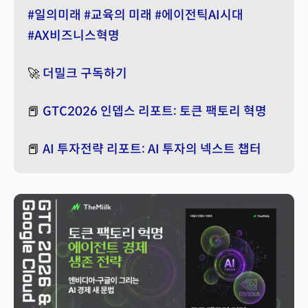
#일의미래
#교육의 미래
#에이전틱AI시대
#AX비즈니스혁명
🚀
더밀크 구독하기
📕
GTC2026 인뎁스 리포트: 토큰 팩토리 혁명
📕
AI 투자전략 리포트: AI 투자의 넥스트 챕터