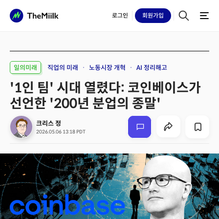
로그인
회원
가입
일의미래
직업의 미래
노동시장 개혁
AI 정리해고
'1인 팀' 시대 열렸다: 코인베이스가
선언한 '200년 분업의 종말'
크리스 정
2026.05.06 13:18 PDT