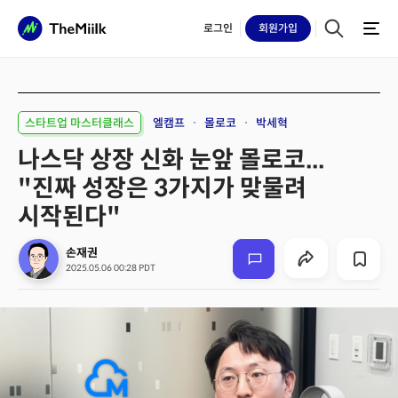
로그인
회원
가입
스타트업 마스터클래스
엘캠프
몰로코
박세혁
나스닥 상장 신화 눈앞 몰로코...
"진짜 성장은 3가지가 맞물려
시작된다"
손재권
2025.05.06 00:28 PDT