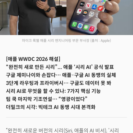
마이크 록웰 애플 시리 엔지니어링 부문 부사장
(출처 : Apple)
[애플 WWDC 2026 해설]
“완전히 새로 만든 시리”... 애플 ‘시리 AI’ 공식 발표
구글 제미나이와 손잡다… 애플·구글 AI 동맹의 실체
3단계 라우팅과 프라이버시… 구글도 데이터 못 봐
시리 AI로 무엇을 할 수 있나: 7가지 핵심 기능
팀 쿡 마지막 기조연설… “영광이었다”
더밀크의 시각: 빅테크 AI 동맹 시대 본격화
“완전히 새로운 버전의 시리(Siri, 애플의 AI 비서), ‘시리