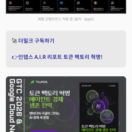
애플 인텔리전스 적용 앱
(출처 : Apple)
🚀
더밀크 구독하기
👉인뎁스 A.I.R 리포트 토큰 팩토리 혁명!