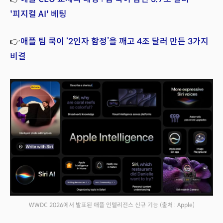
'피지컬 AI' 베팅
👉
애플 팀 쿡이 ‘2인자 함정’을 깨고 4조 달러 만든 3가지
비결
WWDC 2026에서 발표된 애플 인텔리전스 신규 기능
(출처 : Apple)