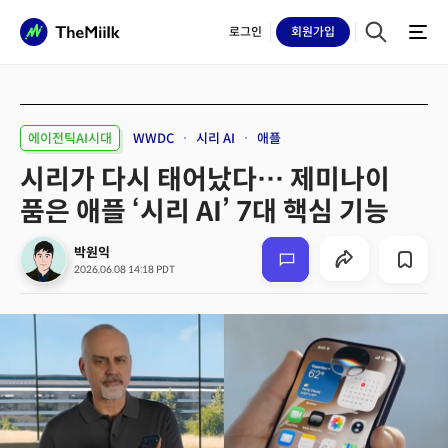
로그인
회원
가입
에이전틱AI시대
WWDC
시리 AI
애플
시리가 다시 태어났다… 제미나이
품은 애플 ‘시리 AI’ 7대 핵심 기능
박원익
2026.06.08 14:18 PDT