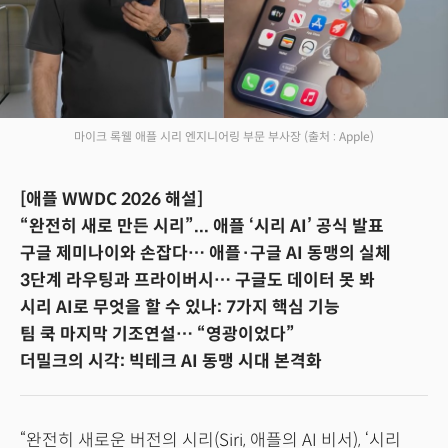
마이크 록웰 애플 시리 엔지니어링 부문 부사장
(출처 : Apple)
[애플 WWDC 2026 해설]
“완전히 새로 만든 시리”... 애플 ‘시리 AI’ 공식 발표
구글 제미나이와 손잡다… 애플·구글 AI 동맹의 실체
3단계 라우팅과 프라이버시… 구글도 데이터 못 봐
시리 AI로 무엇을 할 수 있나: 7가지 핵심 기능
팀 쿡 마지막 기조연설… “영광이었다”
더밀크의 시각: 빅테크 AI 동맹 시대 본격화
“완전히 새로운 버전의 시리(Siri, 애플의 AI 비서), ‘시리