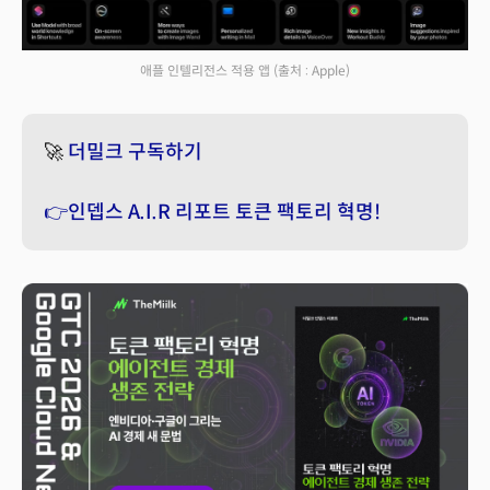
애플 인텔리전스 적용 앱
(출처 : Apple)
🚀
더밀크 구독하기
👉인뎁스 A.I.R 리포트 토큰 팩토리 혁명!