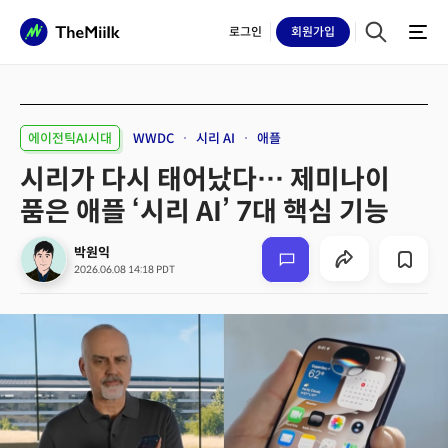
로그인
회원
가입
에이전틱AI시대
WWDC
시리 AI
애플
시리가 다시 태어났다… 제미나이
품은 애플 ‘시리 AI’ 7대 핵심 기능
박원익
2026.06.08 14:18 PDT