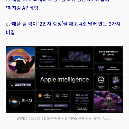
'피지컬 AI' 베팅
👉
애플 팀 쿡이 ‘2인자 함정’을 깨고 4조 달러 만든 3가지
비결
WWDC 2026에서 발표된 애플 인텔리전스 신규 기능
(출처 : Apple)