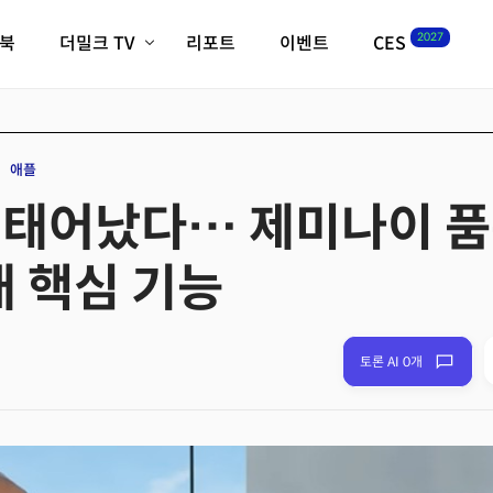
2027
이북
더밀크 TV
리포트
이벤트
CES
전체기사
K-웨이브
최신비디오
비디오
스타트업
혁신원정대
역사 및 개요
애플
인자기(사람,돈,기술 이야기)
 태어났다… 제미나이 품
필드 가이드
크리스의 뉴욕 시그널
CES2027 with TheM
7대 핵심 기능
더밀크 아카데미
더웨이브/트렌드쇼
밸리토크
토론 AI 0개