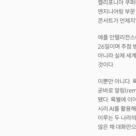
캘리포니아 쿠퍼티
엔지니어링 부문
콘서트가 언제지?
애플 인텔리전스(A
26일이며 추첨 
아니라 실제 세계
것이다.
이뿐만 아니다. 
곧바로 알림(re
됐다. 록웰에 이
시리 AI를 활용해
이루는 두 나라의
않은 채 대화만으