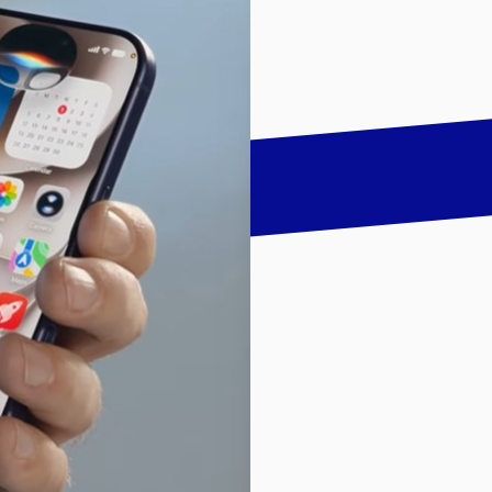
talk
LinkedIn
하기