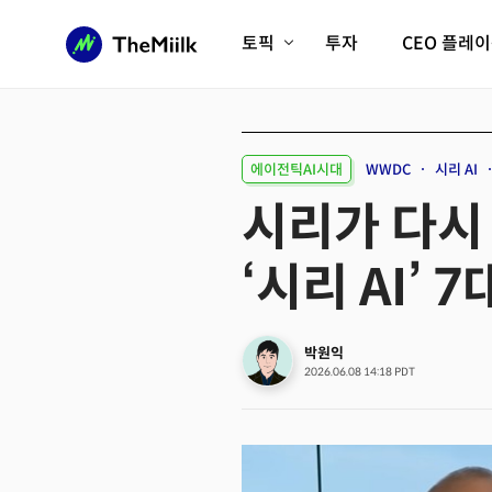
토픽
투자
CEO 플레
에이전틱AI시대
롱제비티/헬스케어
인프라/에너지
미국대전환
에이전틱AI시대
WWDC
시리 AI
피지컬AI/로봇
디지털자산
시리가 다시
AX비즈니스혁명
미래 교육/직업
‘시리 AI’ 
전체 기사 보기
박원익
2026.06.08 14:18 PDT