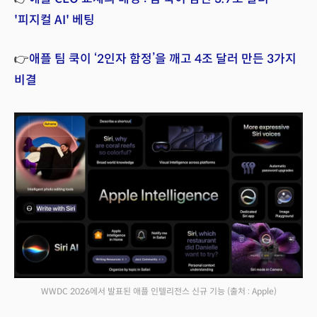
'피지컬 AI' 베팅
👉
애플 팀 쿡이 ‘2인자 함정’을 깨고 4조 달러 만든 3가지
비결
WWDC 2026에서 발표된 애플 인텔리전스 신규 기능
(출처 : Apple)