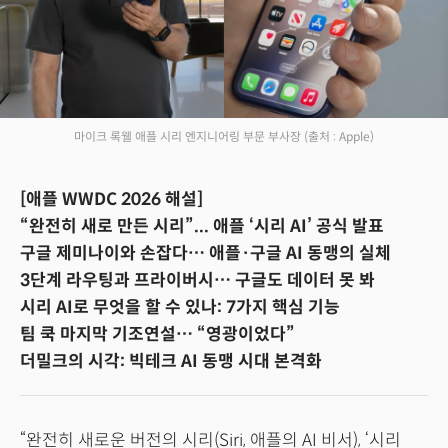
마이크 록웰 애플 시리 엔지니어링 부문 부사장
(출처 : Apple)
[애플 WWDC 2026 해설]
“완전히 새로 만든 시리”... 애플 ‘시리 AI’ 공식 발표
구글 제미나이와 손잡다… 애플·구글 AI 동맹의 실체
3단계 라우팅과 프라이버시… 구글도 데이터 못 봐
시리 AI로 무엇을 할 수 있나: 7가지 핵심 기능
팀 쿡 마지막 기조연설… “영광이었다”
더밀크의 시각: 빅테크 AI 동맹 시대 본격화
“완전히 새로운 버전의 시리(Siri, 애플의 AI 비서), ‘시리