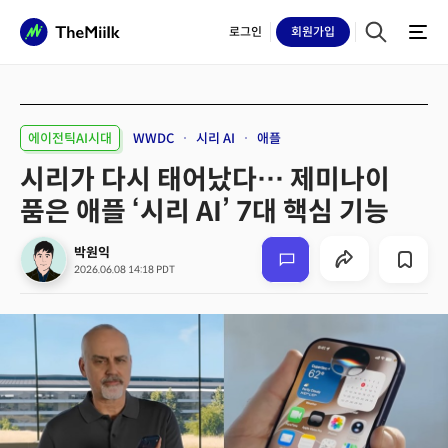
로그인
회원
가입
에이전틱AI시대
WWDC
시리 AI
애플
시리가 다시 태어났다… 제미나이
품은 애플 ‘시리 AI’ 7대 핵심 기능
박원익
2026.06.08 14:18 PDT