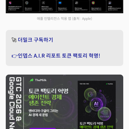
애플 인텔리전스 적용 앱
(출처 : Apple)
🚀
더밀크 구독하기
👉인뎁스 A.I.R 리포트 토큰 팩토리 혁명!