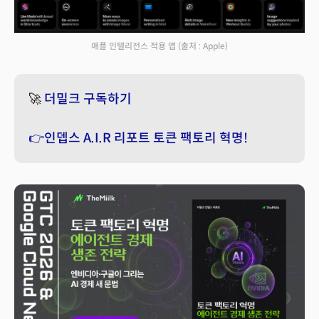
애플 인텔리전스 적용 앱
(출처 : Apple)
🚀
더밀크 구독하기
👉인뎁스 A.I.R 리포트 토큰 팩토리 혁명!