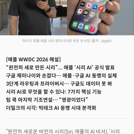
마이크 록웰 애플 시리 엔지니어링 부문 부사장
(출처 : Apple)
[애플 WWDC 2026 해설]
“완전히 새로 만든 시리”... 애플 ‘시리 AI’ 공식 발표
구글 제미나이와 손잡다… 애플·구글 AI 동맹의 실체
3단계 라우팅과 프라이버시… 구글도 데이터 못 봐
시리 AI로 무엇을 할 수 있나: 7가지 핵심 기능
팀 쿡 마지막 기조연설… “영광이었다”
더밀크의 시각: 빅테크 AI 동맹 시대 본격화
“완전히 새로운 버전의 시리(Siri, 애플의 AI 비서), ‘시리