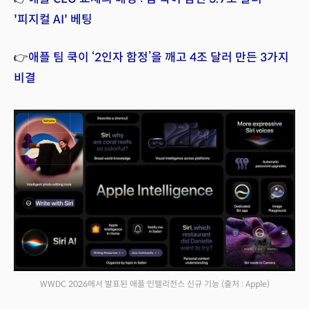
'피지컬 AI' 베팅
👉
애플 팀 쿡이 ‘2인자 함정’을 깨고 4조 달러 만든 3가지
비결
WWDC 2026에서 발표된 애플 인텔리전스 신규 기능
(출처 : Apple)