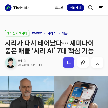
로그인
회원
가입
에이전틱AI시대
WWDC
시리 AI
애플
시리가 다시 태어났다… 제미나이
품은 애플 ‘시리 AI’ 7대 핵심 기능
박원익
2026.06.08 14:18 PDT