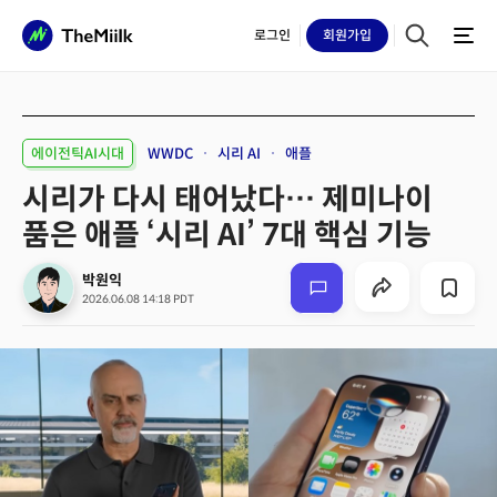
로그인
회원
가입
에이전틱AI시대
WWDC
시리 AI
애플
시리가 다시 태어났다… 제미나이
품은 애플 ‘시리 AI’ 7대 핵심 기능
박원익
2026.06.08 14:18 PDT