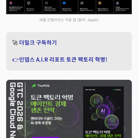
애플 인텔리전스 적용 앱
(출처 : Apple)
🚀
더밀크 구독하기
👉인뎁스 A.I.R 리포트 토큰 팩토리 혁명!