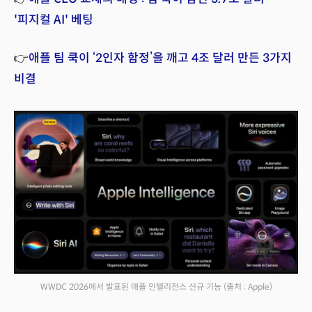
'피지컬 AI' 베팅
👉
애플 팀 쿡이 ‘2인자 함정’을 깨고 4조 달러 만든 3가지
비결
WWDC 2026에서 발표된 애플 인텔리전스 신규 기능
(출처 : Apple)