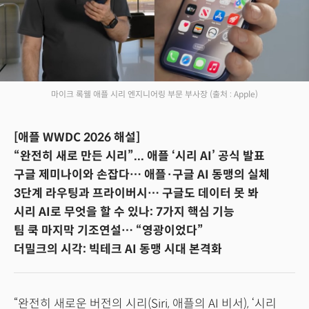
마이크 록웰 애플 시리 엔지니어링 부문 부사장
(출처 : Apple)
[애플 WWDC 2026 해설]
“완전히 새로 만든 시리”... 애플 ‘시리 AI’ 공식 발표
구글 제미나이와 손잡다… 애플·구글 AI 동맹의 실체
3단계 라우팅과 프라이버시… 구글도 데이터 못 봐
시리 AI로 무엇을 할 수 있나: 7가지 핵심 기능
팀 쿡 마지막 기조연설… “영광이었다”
더밀크의 시각: 빅테크 AI 동맹 시대 본격화
“완전히 새로운 버전의 시리(Siri, 애플의 AI 비서), ‘시리