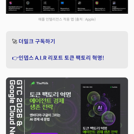
애플 인텔리전스 적용 앱
(출처 : Apple)
🚀
더밀크 구독하기
👉인뎁스 A.I.R 리포트 토큰 팩토리 혁명!