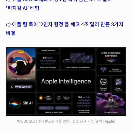
'피지컬 AI' 베팅
👉
애플 팀 쿡이 ‘2인자 함정’을 깨고 4조 달러 만든 3가지
비결
WWDC 2026에서 발표된 애플 인텔리전스 신규 기능
(출처 : Apple)