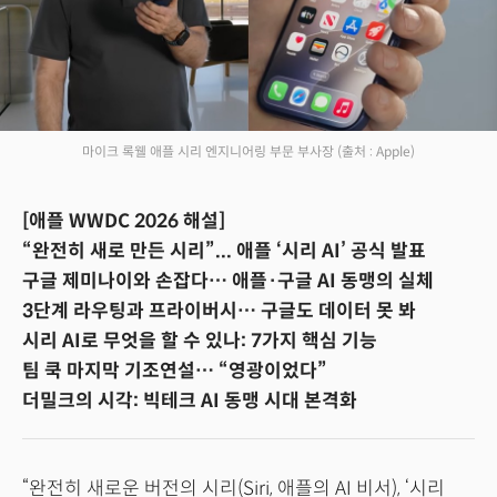
마이크 록웰 애플 시리 엔지니어링 부문 부사장
(출처 : Apple)
[애플 WWDC 2026 해설]
“완전히 새로 만든 시리”... 애플 ‘시리 AI’ 공식 발표
구글 제미나이와 손잡다… 애플·구글 AI 동맹의 실체
3단계 라우팅과 프라이버시… 구글도 데이터 못 봐
시리 AI로 무엇을 할 수 있나: 7가지 핵심 기능
팀 쿡 마지막 기조연설… “영광이었다”
더밀크의 시각: 빅테크 AI 동맹 시대 본격화
“완전히 새로운 버전의 시리(Siri, 애플의 AI 비서), ‘시리