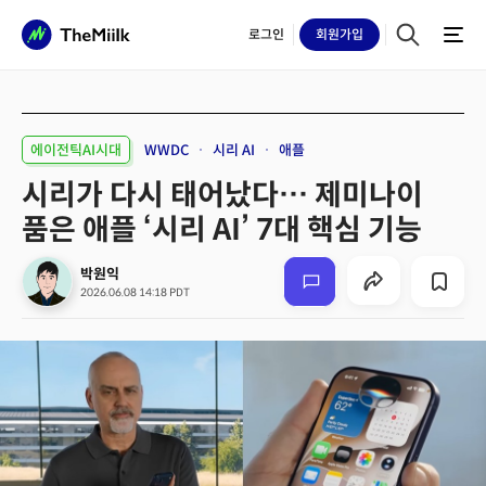
로그인
회원
가입
에이전틱AI시대
WWDC
시리 AI
애플
시리가 다시 태어났다… 제미나이
품은 애플 ‘시리 AI’ 7대 핵심 기능
박원익
2026.06.08 14:18 PDT