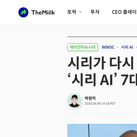
토픽
투자
CEO 플레
에이전틱AI시대
롱제비티/헬스케어
인프라/에너지
미국대전환
에이전틱AI시대
WWDC
시리 AI
피지컬AI/로봇
디지털자산
시리가 다시
AX비즈니스혁명
미래 교육/직업
‘시리 AI’ 
전체 기사 보기
박원익
2026.06.08 14:18 PDT