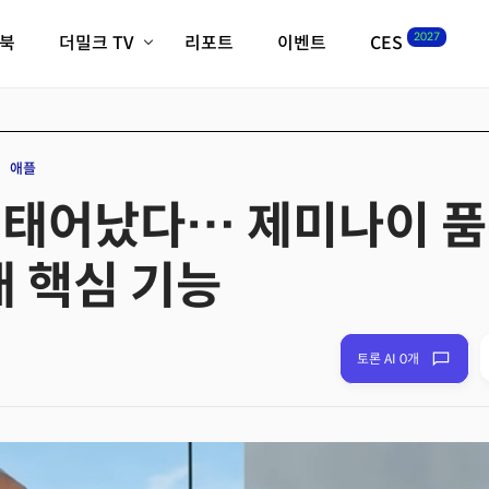
2027
이북
더밀크 TV
리포트
이벤트
CES
전체기사
K-웨이브
최신비디오
비디오
스타트업
혁신원정대
역사 및 개요
애플
인자기(사람,돈,기술 이야기)
 태어났다… 제미나이 품
필드 가이드
크리스의 뉴욕 시그널
CES2027 with TheM
7대 핵심 기능
더밀크 아카데미
더웨이브/트렌드쇼
밸리토크
토론 AI 0개