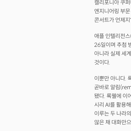
캘리포니아 쿠퍼티
엔지니어링 부문
콘서트가 언제지?
애플 인텔리전스(A
26일이며 추첨 
아니라 실제 세계
것이다.
이뿐만 아니다. 
곧바로 알림(re
됐다. 록웰에 이
시리 AI를 활용해
이루는 두 나라의
않은 채 대화만으