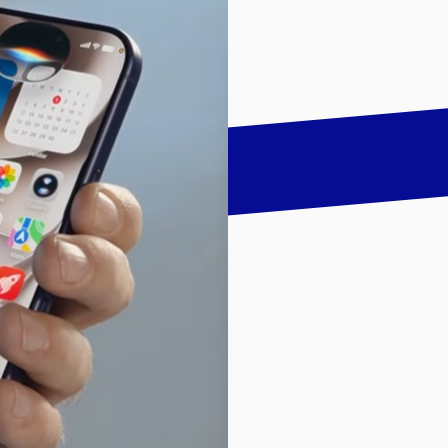
talk
LinkedIn
하기