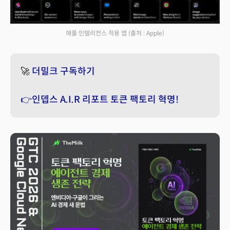
애플 인텔리전스 적용 앱
(출처 : Apple)
🚀
더밀크 구독하기
👉인뎁스 A.I.R 리포트 토큰 팩토리 혁명!