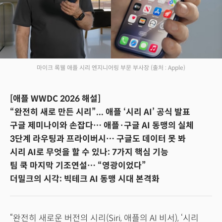
마이크 록웰 애플 시리 엔지니어링 부문 부사장
(출처 : Apple)
[애플 WWDC 2026 해설]
“완전히 새로 만든 시리”... 애플 ‘시리 AI’ 공식 발표
구글 제미나이와 손잡다… 애플·구글 AI 동맹의 실체
3단계 라우팅과 프라이버시… 구글도 데이터 못 봐
시리 AI로 무엇을 할 수 있나: 7가지 핵심 기능
팀 쿡 마지막 기조연설… “영광이었다”
더밀크의 시각: 빅테크 AI 동맹 시대 본격화
“완전히 새로운 버전의 시리(Siri, 애플의 AI 비서), ‘시리