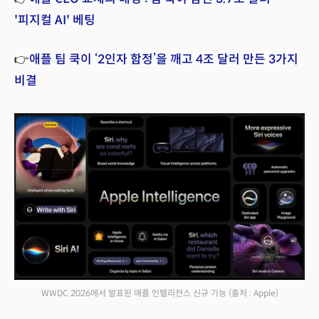
'피지컬 AI' 베팅
👉
애플 팀 쿡이 ‘2인자 함정’을 깨고 4조 달러 만든 3가지
비결
WWDC 2026에서 발표된 애플 인텔리전스 신규 기능
(출처 : Apple)