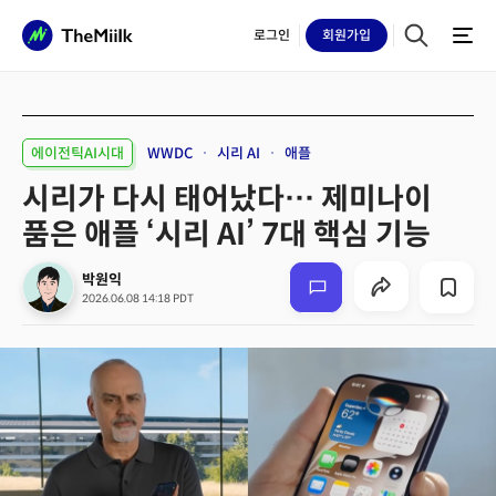
로그인
회원
가입
에이전틱AI시대
WWDC
시리 AI
애플
시리가 다시 태어났다… 제미나이
품은 애플 ‘시리 AI’ 7대 핵심 기능
박원익
2026.06.08 14:18 PDT