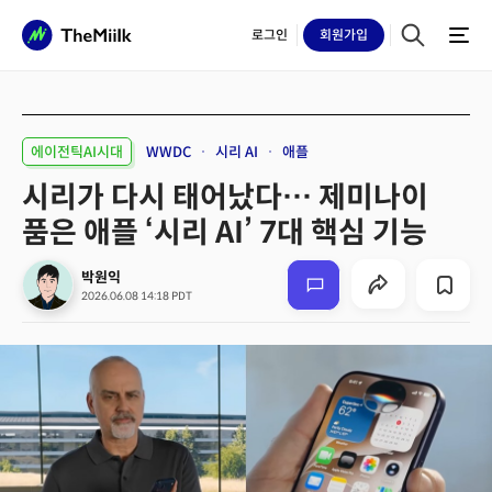
로그인
회원
가입
에이전틱AI시대
WWDC
시리 AI
애플
시리가 다시 태어났다… 제미나이
품은 애플 ‘시리 AI’ 7대 핵심 기능
박원익
2026.06.08 14:18 PDT