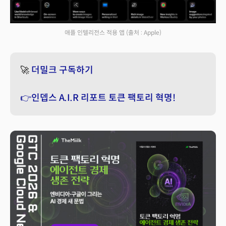
애플 인텔리전스 적용 앱
(출처 : Apple)
🚀
더밀크 구독하기
👉인뎁스 A.I.R 리포트 토큰 팩토리 혁명!