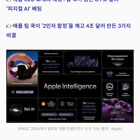
'피지컬 AI' 베팅
👉
애플 팀 쿡이 ‘2인자 함정’을 깨고 4조 달러 만든 3가지
비결
WWDC 2026에서 발표된 애플 인텔리전스 신규 기능
(출처 : Apple)