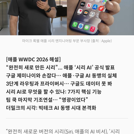
마이크 록웰 애플 시리 엔지니어링 부문 부사장
(출처 : Apple)
[애플 WWDC 2026 해설]
“완전히 새로 만든 시리”... 애플 ‘시리 AI’ 공식 발표
구글 제미나이와 손잡다… 애플·구글 AI 동맹의 실체
3단계 라우팅과 프라이버시… 구글도 데이터 못 봐
시리 AI로 무엇을 할 수 있나: 7가지 핵심 기능
팀 쿡 마지막 기조연설… “영광이었다”
더밀크의 시각: 빅테크 AI 동맹 시대 본격화
“완전히 새로운 버전의 시리(Siri, 애플의 AI 비서), ‘시리