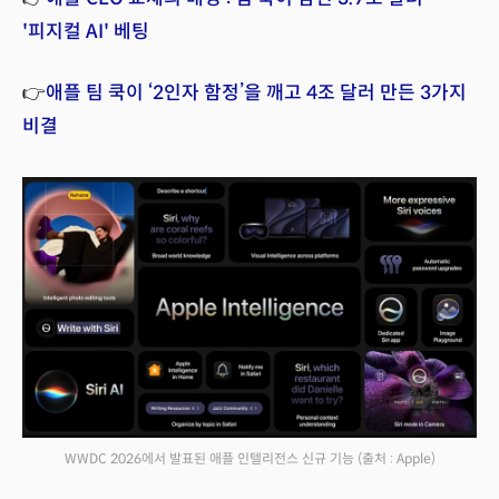
'피지컬 AI' 베팅
👉
애플 팀 쿡이 ‘2인자 함정’을 깨고 4조 달러 만든 3가지
비결
WWDC 2026에서 발표된 애플 인텔리전스 신규 기능
(출처 : Apple)