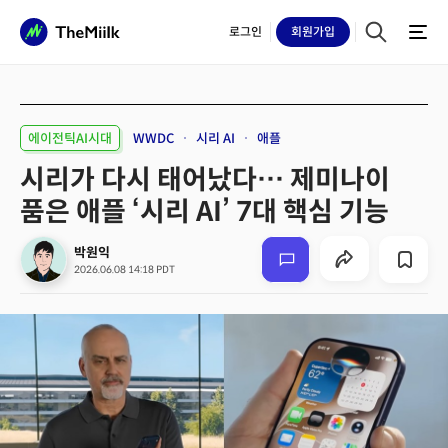
로그인
회원
가입
에이전틱AI시대
WWDC
시리 AI
애플
시리가 다시 태어났다… 제미나이
품은 애플 ‘시리 AI’ 7대 핵심 기능
박원익
2026.06.08 14:18 PDT