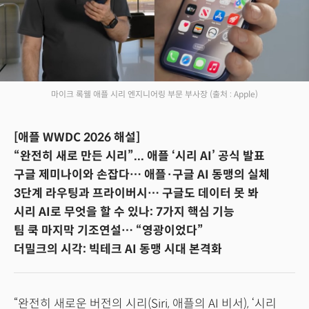
마이크 록웰 애플 시리 엔지니어링 부문 부사장
(출처 : Apple)
[애플 WWDC 2026 해설]
“완전히 새로 만든 시리”... 애플 ‘시리 AI’ 공식 발표
구글 제미나이와 손잡다… 애플·구글 AI 동맹의 실체
3단계 라우팅과 프라이버시… 구글도 데이터 못 봐
시리 AI로 무엇을 할 수 있나: 7가지 핵심 기능
팀 쿡 마지막 기조연설… “영광이었다”
더밀크의 시각: 빅테크 AI 동맹 시대 본격화
“완전히 새로운 버전의 시리(Siri, 애플의 AI 비서), ‘시리