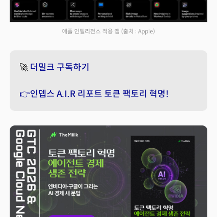
애플 인텔리전스 적용 앱
(출처 : Apple)
🚀
더밀크 구독하기
👉인뎁스 A.I.R 리포트 토큰 팩토리 혁명!