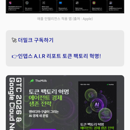
애플 인텔리전스 적용 앱
(출처 : Apple)
🚀
더밀크 구독하기
👉인뎁스 A.I.R 리포트 토큰 팩토리 혁명!