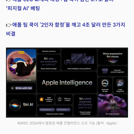
'피지컬 AI' 베팅
👉
애플 팀 쿡이 ‘2인자 함정’을 깨고 4조 달러 만든 3가지
비결
WWDC 2026에서 발표된 애플 인텔리전스 신규 기능
(출처 : Apple)