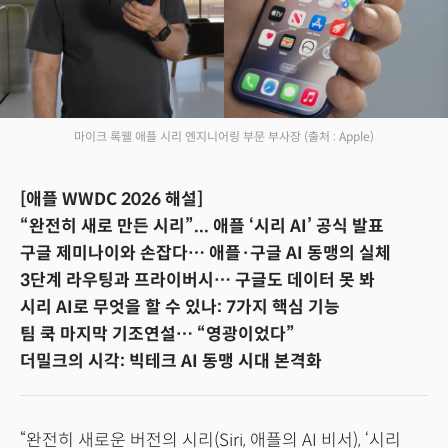
마이크 록웰 애플 시리 엔지니어링 부문 부사장
(출처 : Apple)
[애플 WWDC 2026 해설]
“완전히 새로 만든 시리”... 애플 ‘시리 AI’ 공식 발표
구글 제미나이와 손잡다… 애플·구글 AI 동맹의 실체
3단계 라우팅과 프라이버시… 구글도 데이터 못 봐
시리 AI로 무엇을 할 수 있나: 7가지 핵심 기능
팀 쿡 마지막 기조연설… “영광이었다”
더밀크의 시각: 빅테크 AI 동맹 시대 본격화
“완전히 새로운 버전의 시리(Siri, 애플의 AI 비서), ‘시리