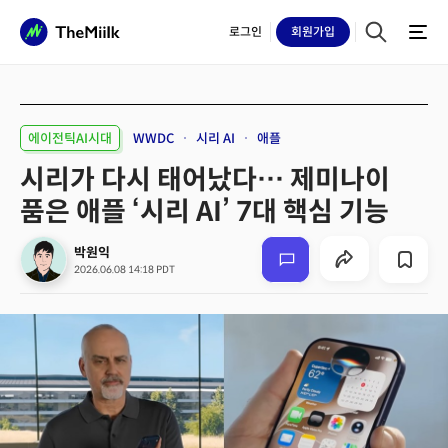
로그인
회원
가입
에이전틱AI시대
WWDC
시리 AI
애플
시리가 다시 태어났다… 제미나이
품은 애플 ‘시리 AI’ 7대 핵심 기능
박원익
2026.06.08 14:18 PDT