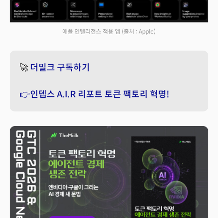
애플 인텔리전스 적용 앱
(출처 : Apple)
🚀
더밀크 구독하기
👉인뎁스 A.I.R 리포트 토큰 팩토리 혁명!