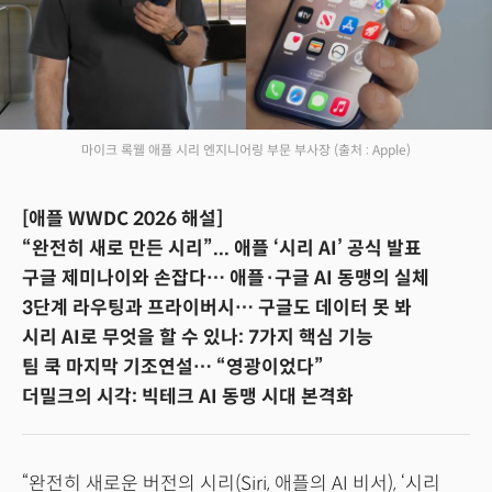
마이크 록웰 애플 시리 엔지니어링 부문 부사장
(출처 : Apple)
[애플 WWDC 2026 해설]
“완전히 새로 만든 시리”... 애플 ‘시리 AI’ 공식 발표
구글 제미나이와 손잡다… 애플·구글 AI 동맹의 실체
3단계 라우팅과 프라이버시… 구글도 데이터 못 봐
시리 AI로 무엇을 할 수 있나: 7가지 핵심 기능
팀 쿡 마지막 기조연설… “영광이었다”
더밀크의 시각: 빅테크 AI 동맹 시대 본격화
“완전히 새로운 버전의 시리(Siri, 애플의 AI 비서), ‘시리