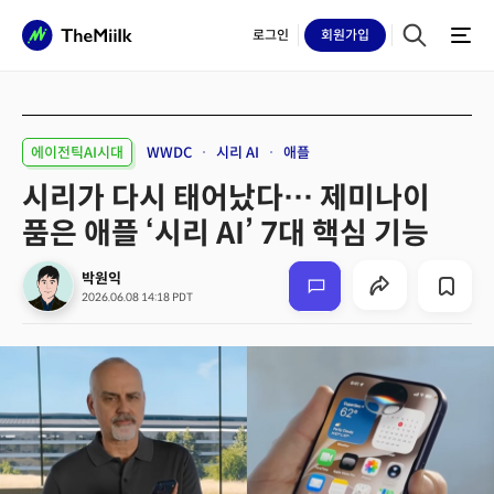
로그인
회원
가입
에이전틱AI시대
WWDC
시리 AI
애플
시리가 다시 태어났다… 제미나이
품은 애플 ‘시리 AI’ 7대 핵심 기능
박원익
2026.06.08 14:18 PDT