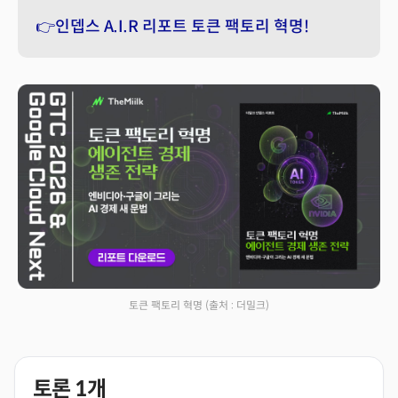
👉인뎁스 A.I.R 리포트 토큰 팩토리 혁명!
토큰 팩토리 혁명
(출처 : 더밀크)
토론
1
개