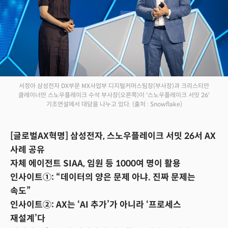
서정아 삼성전자 DX부문 MX사업부 디지털커머스팀장(부사장)과 크리스티안
클레이너만 스노우플레이크 수석 부사장(오른쪽)이 '스노우플레이크 서밋 26'
기조연설에서 대담을 나누고 있다.
(출처 : Snowflake)
[글로벌AX혁명] 삼성전자, 스노우플레이크 서밋 26서 AX
사례 공유
자체 에이전트 SIAA, 임원 등 1000여 명이 활용
인사이트①: “데이터의 양은 문제 아냐. 진짜 문제는
속도”
인사이트②: AX는 ‘AI 추가’가 아니라 ‘프로세스
재설계’다