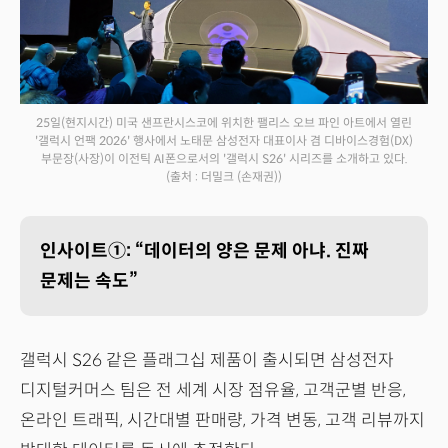
25일(현지시간) 미국 샌프란시스코에 위치한 팰리스 오브 파인 아트에서 열린
'갤럭시 언팩 2026' 행사에서 노태문 삼성전자 대표이사 겸 디바이스경험(DX)
부문장(사장)이 이전틱 AI폰으로서의 '갤럭시 S26' 시리즈를 소개하고 있다.
(출처 : 더밀크 (손재권))
인사이트①: “데이터의 양은 문제 아냐. 진짜
문제는 속도”
갤럭시 S26 같은 플래그십 제품이 출시되면 삼성전자
디지털커머스 팀은 전 세계 시장 점유율, 고객군별 반응,
온라인 트래픽, 시간대별 판매량, 가격 변동, 고객 리뷰까지