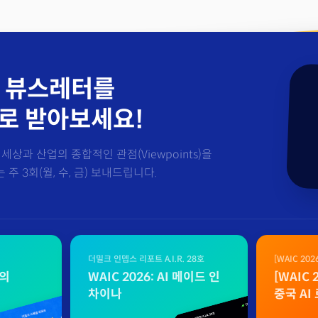
 뷰스레터를
로 받아보세요!
세상과 산업의 종합적인 관점(Viewpoints)을
주 3회(월, 수, 금) 보내드립니다.
더밀크 인뎁스 리포트 A.I.R. 28호
[WAIC 20
자료
벌의
WAIC 2026: AI 메이드 인
[WAIC
차이나
중국 AI