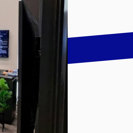
talk
LinkedIn
하기