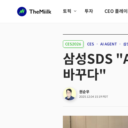
토픽
투자
CEO 플레
에이전틱AI시대
롱제비티/헬스케어
인프라/에너지
미국대전환
CES2026
CES
AI AGENT
삼
피지컬AI/로봇
디지털자산
삼성SDS 
AX비즈니스혁명
미래 교육/직업
바꾸다"
전체 기사 보기
권순우
2025.12.04 15:19 PDT