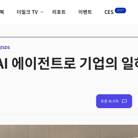
2027
이북
더밀크 TV
리포트
이벤트
CES
전체기사
K-웨이브
최신비디오
비디오
스타트업
혁신원정대
역사 및 개요
성SDS
인자기(사람,돈,기술 이야기)
"AI 에이전트로 기업의 
필드 가이드
크리스의 뉴욕 시그널
CES2027 with TheM
더밀크 아카데미
더웨이브/트렌드쇼
밸리토크
토론 AI 0개