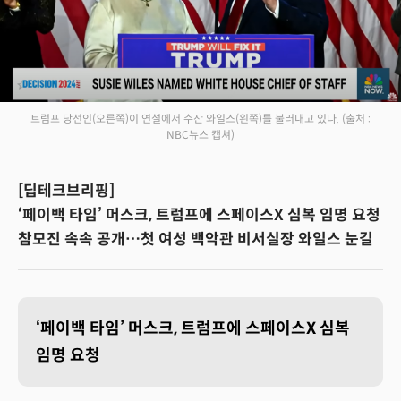
트럼프 당선인(오른쪽)이 연설에서 수잔 와일스(왼쪽)를 불러내고 있다.
(출처 :
NBC뉴스 캡쳐)
[딥테크브리핑]
‘페이백 타임’ 머스크, 트럼프에 스페이스X 심복 임명 요청
참모진 속속 공개…첫 여성 백악관 비서실장 와일스 눈길
‘페이백 타임’ 머스크, 트럼프에 스페이스X 심복
임명 요청