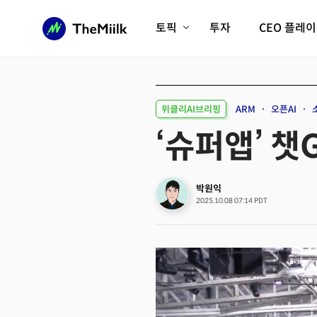
토픽
투자
CEO 플레
에이전틱AI시대
롱제비티/헬스케어
인프라/에너지
미국대전환
위클리AI브리핑
ARM
오픈AI
피지컬AI/로봇
디지털자산
‘슈퍼앱’ 챗
AX비즈니스혁명
미래 교육/직업
전체 기사 보기
박원익
2025.10.08 07:14 PDT