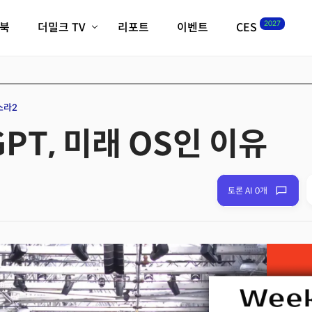
2027
이북
더밀크 TV
리포트
이벤트
CES
전체기사
K-웨이브
최신비디오
비디오
스타트업
혁신원정대
역사 및 개요
소라2
인자기(사람,돈,기술 이야기)
GPT, 미래 OS인 이유
필드 가이드
크리스의 뉴욕 시그널
CES2027 with TheM
더밀크 아카데미
토론 AI 0개
더웨이브/트렌드쇼
밸리토크