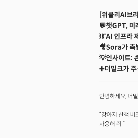
[위클리AI브리핑
💬챗GPT, 
⛓️‘AI 인프라
🎥Sora가 촉
💡인사이트: 
➕더밀크가 주
안녕하세요, 더밀
“강아지 산책 비
사용해 줘.”