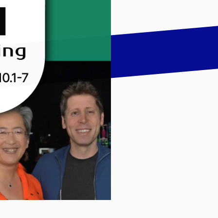
talk
LinkedIn
하기