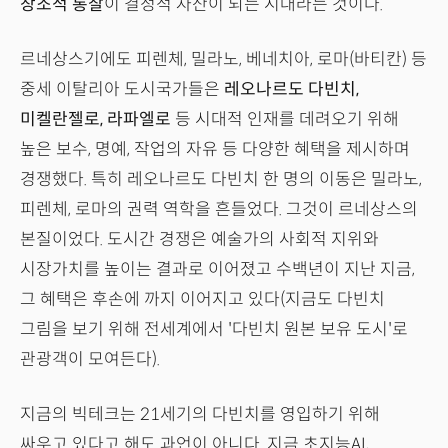
창조적 통찰
이 결정적 자산이 되는 시대라는 것이다.
르네상스기에도 피렌체, 밀라노, 베네치아, 로마(바티칸) 등
중세 이탈리아 도시국가들은
레오나르도 다빈치,
미켈란젤로, 라파엘로
등 시대적 인재를 데려오기 위해
높은 보수, 명예, 작업의 자유 등 다양한 혜택을 제시하며
경쟁했다. 특히 레오나르도 다빈치 한 명의 이동은 밀라노,
피렌체, 로마의 권력 역학을 흔들었다. 그것이 르네상스의
본질이었다. 도시간 경쟁은 예술가의 사회적 지위와
시장가치를 높이는 결과로 이어졌고 수백년이 지난 지금,
그 혜택은 후손에 까지 이어지고 있다(지금도 다빈치
그림을 보기 위해 전세계에서 '다빈치 원본 보유 도시'로
관광객이 모여든다).
지금의 빅테크는 21세기의 다빈치를 영입하기 위해
싸우고 있다고 해도 과언이 아니다. 지금 초지능AI,