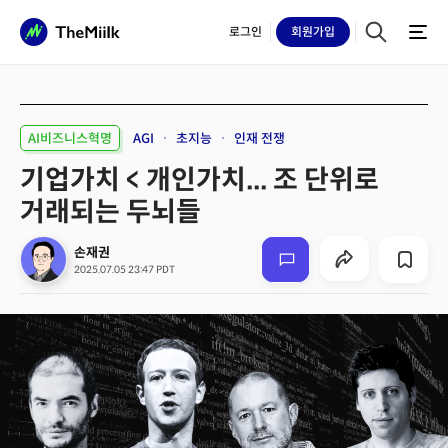
로그인
회원
가입
AI비즈니스혁명
AGI
초지능
인재 전쟁
기업가치 < 개인가치... 조 단위로
거래되는 두뇌들
손재권
2025.07.05 23:47 PDT