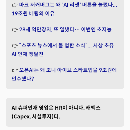
👉
마크 저커버그는 왜 'AI 리셋' 버튼을 눌렀나...
19조원 베팅의 이유
👉
28세 억만장자, 또 일냈다… 이번엔 초지능
👉
“스포츠 뉴스에서 볼 법한 소식”... 사상 초유
AI 인재 쟁탈전
👉
오픈AI는 왜 조니 아이브 스타트업을 9조원에
인수했나?
AI 슈퍼인재 영입은 HR이 아니다. 캐펙스
(Capex, 시설투자)다.