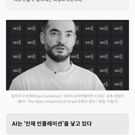
일리야 수츠케버(Ilya Sutskever) ‘세이프슈퍼인텔리전스(SSI)’ 공동 창업자
(출처 : The Open University of Israel 유튜브 캡처 / 편집: 더밀크)
AI는 ‘인재 인플레이션’을 낳고 있다