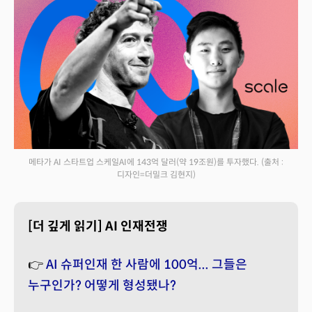
메타가 AI 스타트업 스케일AI에 143억 달러(약 19조원)를 투자했다.
(출처 :
디자인=더밀크 김현지)
[더 깊게 읽기] AI 인재전쟁
👉
AI 슈퍼인재 한 사람에 100억... 그들은
누구인가? 어떻게 형성됐나?