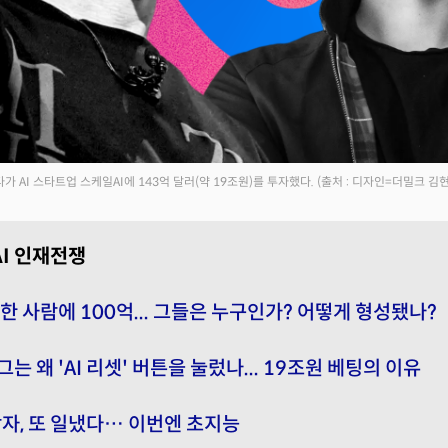
가 AI 스타트업 스케일AI에 143억 달러(약 19조원)를 투자했다.
(출처 : 디자인=더밀크 김
AI 인재전쟁
 한 사람에 100억... 그들은 누구인가? 어떻게 형성됐나?
는 왜 'AI 리셋' 버튼을 눌렀나... 19조원 베팅의 이유
장자, 또 일냈다… 이번엔 초지능