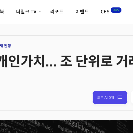
2027
이북
더밀크 TV
리포트
이벤트
CES
전체기사
K-웨이브
최신비디오
비디오
스타트업
혁신원정대
역사 및 개요
재 전쟁
인자기(사람,돈,기술 이야기)
개인가치... 조 단위로 
필드 가이드
크리스의 뉴욕 시그널
CES2027 with TheM
더밀크 아카데미
더웨이브/트렌드쇼
밸리토크
토론 AI 0개