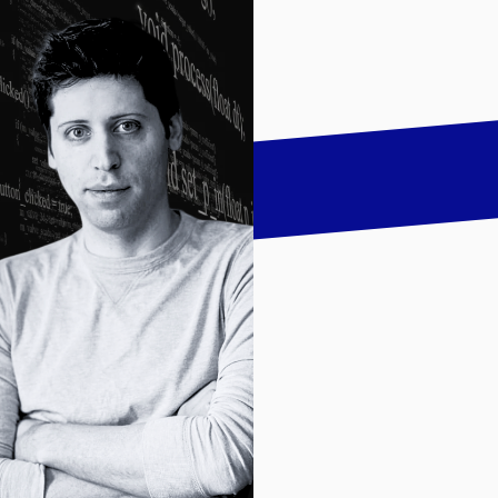
talk
LinkedIn
하기