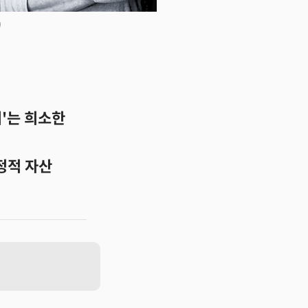
)
뇌'는 희소한
정적 자산