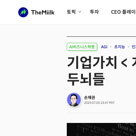
토픽
투자
CEO 플레
에이전틱AI시대
롱제비티/헬스케어
인프라/에너지
미국대전환
AI비즈니스혁명
AGI
초지능
인
피지컬AI/로봇
디지털자산
기업가치 < 
AX비즈니스혁명
미래 교육/직업
두뇌들
전체 기사 보기
손재권
2025.07.05 23:47 PDT