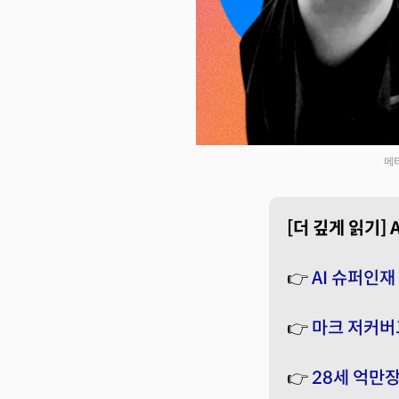
메타
[더 깊게 읽기] 
👉
AI 슈퍼인재
👉
마크 저커버그
👉
28세 억만