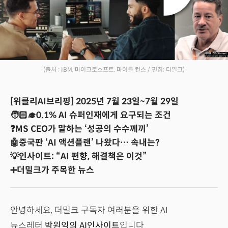
(출처 : IBM, 마이크로소프트, 마이클 컨스 / 편집: 더밀크)
[위클리AI브리핑] 2025년 7월 23일~7월 29일
🧑🏻‍🎓0.1% AI 슈퍼인재에게 요구되는 조건
❓MS CEO가 말하는 ‘성공의 수수께끼’
🤖중국판 ‘AI 액션플랜’ 나왔다… 속내는?
💡인사이트: “AI 편향, 해결책은 이것”
➕더밀크가 주목한 뉴스
안녕하세요, 더밀크 구독자 여러분을 위한 AI
뉴스레터
박원익의 AI인사이트
입니다.