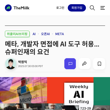
로그인
회원
가입
위클리AI브리핑
AI
오픈AI
META
메타, 개발자 면접에 AI 도구 허용...
슈퍼인재의 요건
박원익
2025.07.30 05:00 PDT