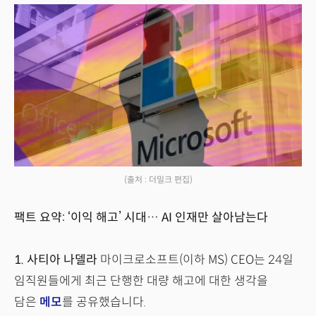
(출처 : 더밀크 편집)
팩트 요약: ‘이익 해고’ 시대… AI 인재만 살아남는다
1.
사티아 나델라
마이크로소프트(이하 MS) CEO는 24일
임직원들에게 최근 단행한 대량 해고에 대한 생각을
담은
메모
를 공유했습니다.