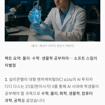
(출처 : 챗GPT 이미지 생성기, 박원익)
팩트 요약: 물리·수학·생물학 공부하라… 소프트 스킬이
차별점
1.
실리콘밸리 대형 벤처캐피털(VC) a16z의 AI 투자자
디디 다스는 25일(현지시각) X를 통해 AI 시대에 학생들이
공부해야 할 과목으로
수학, 물리, 화학, 생물학, 컴퓨터
과학, 공학
을 꼽았습니다.