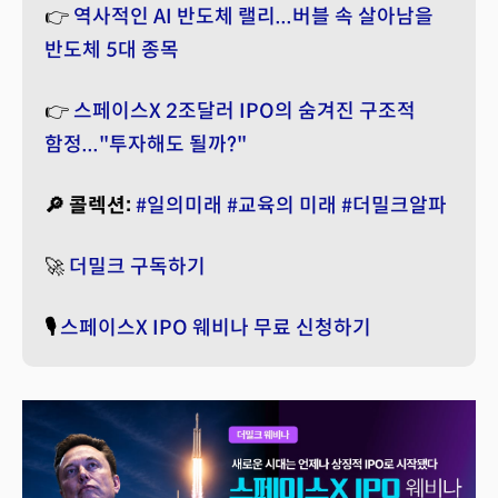
👉
역사적인 AI 반도체 랠리...버블 속 살아남을
반도체 5대 종목
👉
스페이스X 2조달러 IPO의 숨겨진 구조적
함정..."투자해도 될까?"
🔎 콜렉션:
#일의미래
#교육의 미래
#더밀크알파
🚀
더밀크 구독하기
🎙️
스페이스X IPO 웨비나 무료 신청하기