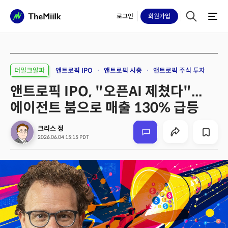
로그인
회원
가입
더밀크알파
앤트로픽 IPO
앤트로픽 시총
앤트로픽 주식 투자
앤트로픽 IPO, "오픈AI 제쳤다"...
에이전트 붐으로 매출 130% 급등
크리스 정
2026.06.04 15:15 PDT