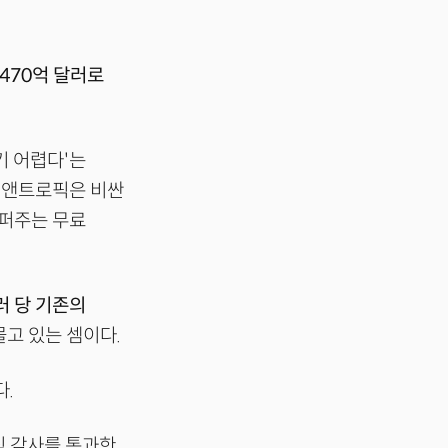
 470억 달러로
기 어렵다'는
. 앤트로픽은 비싼
 퍼주는 무료
러 당 기존의
몰고 있는 셈이다.
다.
식 감사를 통과한