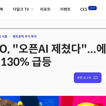
2027
이북
더밀크 TV
리포트
이벤트
CES
전체기사
K-웨이브
최신비디오
비디오
스타트업
혁신원정대
역사 및 개요
 시총
앤트로픽 주식 투자
인자기(사람,돈,기술 이야기)
O, "오픈AI 제쳤다"..
필드 가이드
크리스의 뉴욕 시그널
CES2027 with TheM
130% 급등
더밀크 아카데미
더웨이브/트렌드쇼
밸리토크
토론 AI 2개