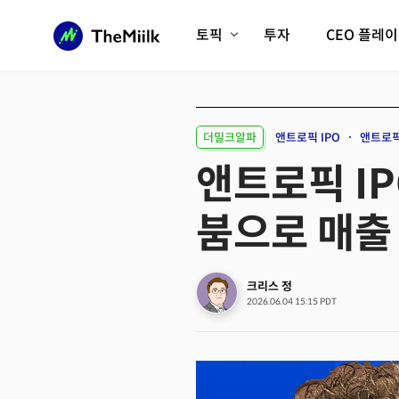
토픽
투자
CEO 플레
에이전틱AI시대
롱제비티/헬스케어
인프라/에너지
미국대전환
더밀크알파
앤트로픽 IPO
앤트로픽
피지컬AI/로봇
디지털자산
앤트로픽 IP
AX비즈니스혁명
미래 교육/직업
붐으로 매출 
전체 기사 보기
크리스 정
2026.06.04 15:15 PDT