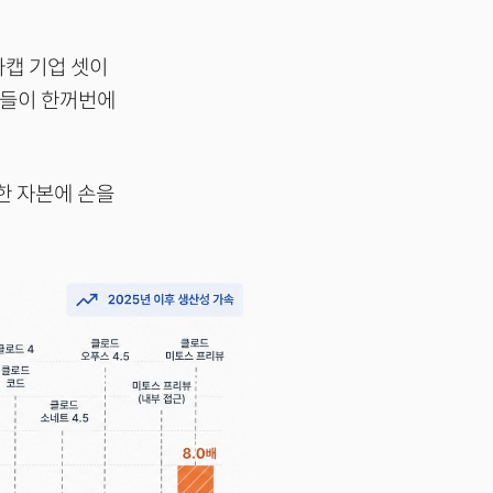
가캡 기업 셋이
업들이 한꺼번에
대한 자본에 손을