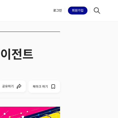
로그인
회원
가입
.에이전트
iilk
공유하기
북마크 하기