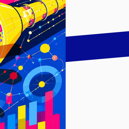
talk
LinkedIn
하기