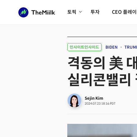
토픽
투자
CEO 플레
에이전틱AI시대
롱제비티/헬스케어
인프라/에너지
미국대전환
인사이트인사이드
BIDEN
TRUM
피지컬AI/로봇
디지털자산
격동의 美 대
AX비즈니스혁명
미래 교육/직업
실리콘밸리 
전체 기사 보기
Sejin Kim
2024.07.23 18:16 PDT