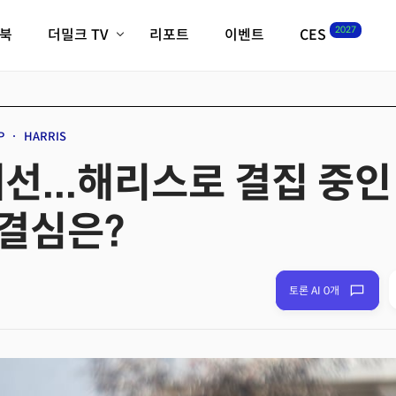
2027
이북
더밀크 TV
리포트
이벤트
CES
전체기사
K-웨이브
최신비디오
비디오
스타트업
혁신원정대
역사 및 개요
P
HARRIS
인자기(사람,돈,기술 이야기)
선...해리스로 결집 중인
필드 가이드
크리스의 뉴욕 시그널
CES2027 with TheM
결심은?
더밀크 아카데미
더웨이브/트렌드쇼
밸리토크
토론 AI 0개