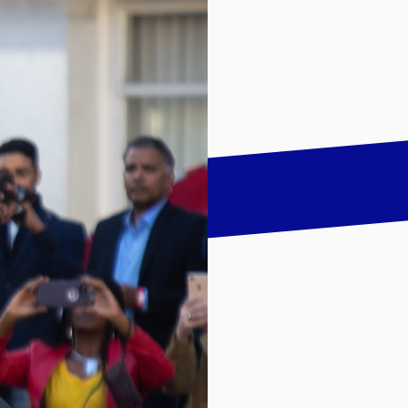
talk
LinkedIn
하기