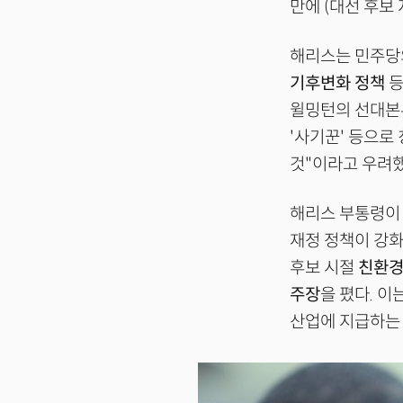
만에 (대선 후보
해리스는 민주당
기후변화 정책
등
윌밍턴의 선대본부
'사기꾼' 등으로
것"이라고 우려했
해리스 부통령이 
재정 정책이 강화
후보 시절
친환경
주장
을 폈다. 
산업에 지급하는 