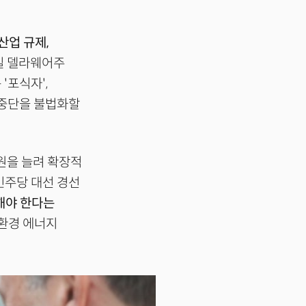
산업 규제,
2일 델라웨어주
'포식자',
신중단을 불법화할
원을 늘려 확장적
민주당 대선 경선
해야 한다는
친환경 에너지