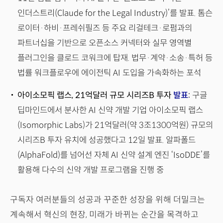
인더스트리(Claude for the Legal Industry)’를 발표. 톰슨
로이터·하비·프레쉬필즈 등 주요 리걸테크·로펌과의
파트너십을 기반으로 오픈소스 커넥터와 실무 영역별
플러그인을 클로드 코워크에 탑재. 법무·계약·소송·특허 등
법률 워크플로우에 에이전틱 AI 도입을 가속화하는 포석
아이소모픽 랩스, 21억달러 규모 시리즈B 투자
발표
:
구글
딥마인드에서 분사한 AI 신약 개발 기업 아이소모픽 랩스
(Isomorphic Labs)가 21억달러(약 3조1300억원) 규모의
시리즈B 투자 유치에 성공했다고 12일 발표. 알파폴드
(AlphaFold)를 넘어선 자체 AI 신약 설계 엔진 ‘IsoDDE’를
활용해 다수의 신약 개발 프로그램을 진행 중
구독자 여러분들의 성공과 꾸준한 성장을 위해 더밀크는
계속해서 혁신의 현장, 미래가 바뀌는 순간을 목격하고