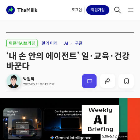
로그인
회원
가입
위클리AI브리핑
일의 미래
AI
구글
‘내 손 안의 에이전트’ 일·교육·건강
바꾼다
박원익
2026.05.13 07:12 PDT