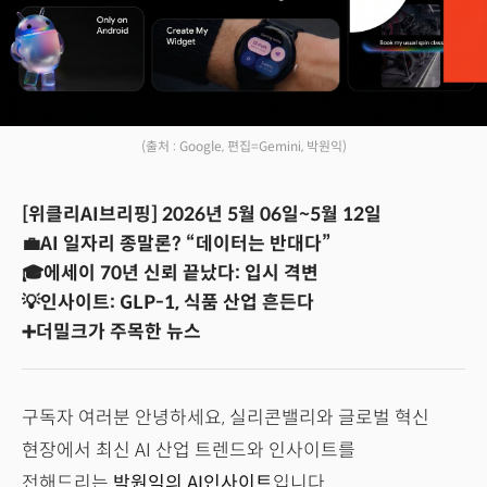
(출처 : Google, 편집=Gemini, 박원익)
[위클리AI브리핑] 2026년 5월 06일~5월 12일
💼AI 일자리 종말론? “데이터는 반대다”
🎓에세이 70년 신뢰 끝났다: 입시 격변
💡인사이트: GLP-1, 식품 산업 흔든다
➕더밀크가 주목한 뉴스
구독자 여러분 안녕하세요, 실리콘밸리와 글로벌 혁신
현장에서 최신 AI 산업 트렌드와 인사이트를
전해드리는
박원익의 AI인사이트
입니다.