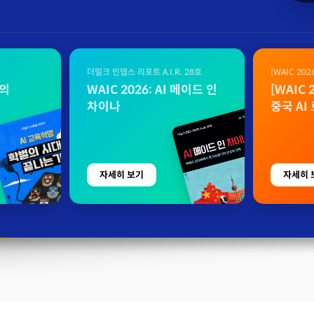
더밀크 인뎁스 리포트 A.I.R. 28호
[WAIC 20
자료
벌의
WAIC 2026: AI 메이드 인
[WAIC
차이나
중국 AI
자세히 보기
자세히 