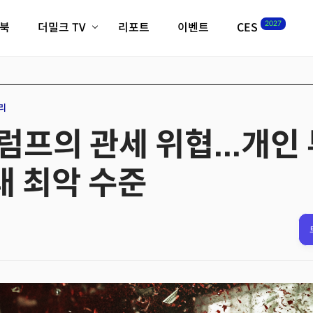
2027
이북
더밀크 TV
리포트
이벤트
CES
전체기사
K-웨이브
최신비디오
비디오
스타트업
혁신원정대
역사 및 개요
리
인자기(사람,돈,기술 이야기)
럼프의 관세 위협...개인
필드 가이드
크리스의 뉴욕 시그널
CES2027 with TheM
대 최악 수준
더밀크 아카데미
더웨이브/트렌드쇼
밸리토크