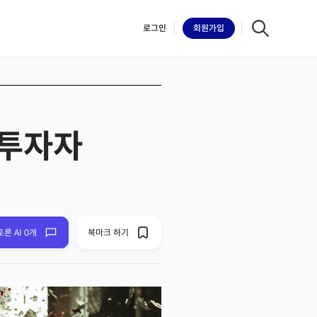
로그인
회원
가입
 투자자
iilk
토론 AI 0개
북마크 하기