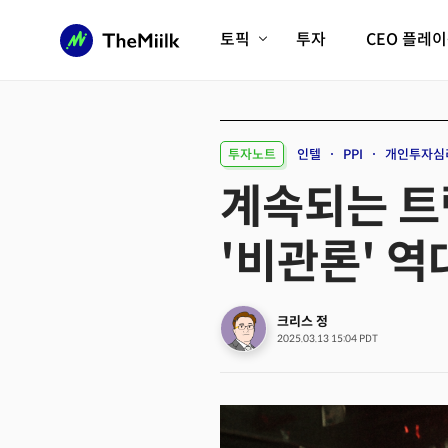
토픽
투자
CEO 플레
에이전틱AI시대
롱제비티/헬스케어
인프라/에너지
미국대전환
투자노트
인텔
PPI
개인투자심
피지컬AI/로봇
디지털자산
계속되는 트
AX비즈니스혁명
미래 교육/직업
'비관론' 역
전체 기사 보기
크리스 정
2025.03.13 15:04 PDT