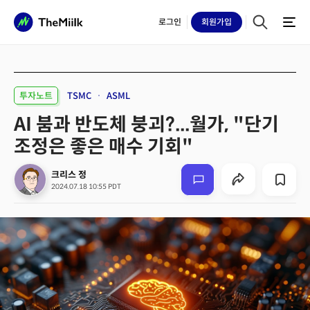
로그인
회원
가입
투자노트
TSMC
ASML
AI 붐과 반도체 붕괴?...월가, "단기
조정은 좋은 매수 기회"
크리스 정
2024.07.18 10:55 PDT