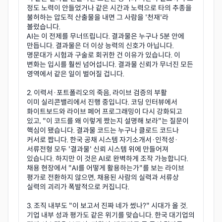
정도 노력이 안들었거나 같은 시간과 노력으로 타의 추종을
불허하는 압도적 산출물을 내면 그 사람을 '천재'라
볼렀습니다.
AI는 이 전제를 무너뜨립니다. 결과물은 누구나 5분 안에
만듭니다. 결과물은 더 이상 능력의 신호가 아닙니다.
명문대가 시험과 구술로 회귀한 건 이유가 있습니다. 이
변화는 입시를 훨씬 넘어섭니다. 결과물 신뢰가 무너진 모든
영역에서 같은 일이 벌어질 겁니다.
2. 이력서·포트폴리오의 죽음, 라이브 검증의 부활
이미 실리콘밸리에서 진행 중입니다. 코딩 인터뷰에서
화이트보드와 라이브 페어 프로그래밍이 다시 강화되고
있고, "이 코드를 왜 이렇게 짰는지 설명해 보라"는 질문이
핵심이 됐습니다. 결과물 코드는 누구나 클로드 코드나
커서로 짭니다. 한국 공채 시스템 자기소개서·인적성·
서류전형 모두 '결과물' 신뢰 시스템 위에 만들어져
있습니다. 하지만 이 것은 AI로 완벽하게 조작 가능합니다.
채용 현장에서 "AI를 어떻게 활용하는가"를 보는 라이브
평가로 전환하지 않으면, 채용된 사람의 실력과 서류상
실력의 괴리가 폭발적으로 커집니다.
3. 조직 내부도 "이 보고서 진짜 네가 썼나?" 시대가 올 것.
기업 내부 성과 평가도 같은 위기를 맞습니다. 한국 대기업의