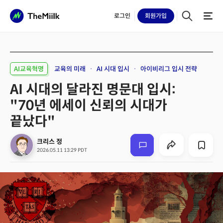
로그인
회원
가입
AI교육혁명
교육의 미래
AI 시대 입시
아이비리그 입시 전략
AI 시대의 달라진 명문대 입시:
"70년 에세이 신뢰의 시대가
끝났다"
크리스 정
2026.05.11 13:29 PDT