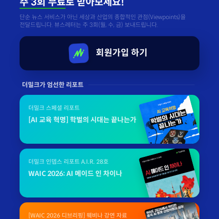
주 3회 무료
로 받아보세요!
단순 뉴스 서비스가 아닌 세상과 산업의 종합적인 관점(Viewpoints)을
전달드립니다. 뷰스레터는 주 3회(월, 수, 금) 보내드립니다.
회원가입 하기
더밀크가 엄선한 리포트
더밀크 스페셜 리포트
[AI 교육 혁명] 학벌의 시대는 끝나는가
더밀크 인뎁스 리포트 A.I.R. 28호
WAIC 2026: AI 메이드 인 차이나
[WAIC 2026 디브리핑] 웨비나 강연 자료