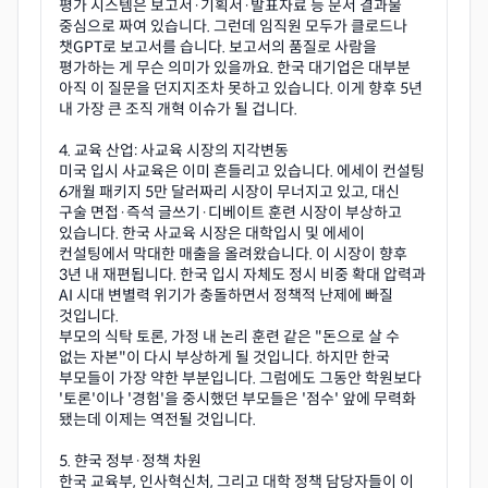
평가 시스템은 보고서·기획서·발표자료 등 문서 결과물
중심으로 짜여 있습니다. 그런데 임직원 모두가 클로드나
챗GPT로 보고서를 습니다. 보고서의 품질로 사람을
평가하는 게 무슨 의미가 있을까요. 한국 대기업은 대부분
아직 이 질문을 던지지조차 못하고 있습니다. 이게 향후 5년
내 가장 큰 조직 개혁 이슈가 될 겁니다.
4. 교육 산업: 사교육 시장의 지각변동
미국 입시 사교육은 이미 흔들리고 있습니다. 에세이 컨설팅
6개월 패키지 5만 달러짜리 시장이 무너지고 있고, 대신
구술 면접·즉석 글쓰기·디베이트 훈련 시장이 부상하고
있습니다. 한국 사교육 시장은 대학입시 및 에세이
컨설팅에서 막대한 매출을 올려왔습니다. 이 시장이 향후
3년 내 재편됩니다. 한국 입시 자체도 정시 비중 확대 압력과
AI 시대 변별력 위기가 충돌하면서 정책적 난제에 빠질
것입니다.
부모의 식탁 토론, 가정 내 논리 훈련 같은 "돈으로 살 수
없는 자본"이 다시 부상하게 될 것입니다. 하지만 한국
부모들이 가장 약한 부분입니다. 그럼에도 그동안 학원보다
'토론'이나 '경험'을 중시했던 부모들은 '점수' 앞에 무력화
됐는데 이제는 역전될 것입니다.
5. 햔국 정부·정책 차원
한국 교육부, 인사혁신처, 그리고 대학 정책 담당자들이 이