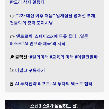
판도라 상자 열렸다
👉
"2차 대전 이후 처음" 임계점을 넘어선 부채...
건들락의 충격 포지셔닝
👉
앤트로픽, 스페이스X에 무릎 꿇다...일론
머스크 'AI 인프라 제국'의 시작
🔎 콜렉션:
#일의미래
#교육의 미래
#더밀크알파
🚀
더밀크 구독하기
📕
AI 투자전략 리포트: AI 투자의 넥스트 챕터