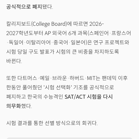
공식적으로 폐지
됐다.
칼리지보드(College Board)에 따르면 2026-
2027학년도부터 AP 외국어 6개 과목(스페인어·프랑스어
·독일어·이탈리아어·중국어·일본어)은 연구 프로젝트와
시험 당일 구도 발표가 시험의 큰 비중을 차지하도록
바뀐다.
또한 다트머스·예일·브라운·하버드·MIT는 팬데믹 이후
한동안 풀어줬던 '시험 선택화' 기조를 공식적으로
폐지하고 한국의 수능격인
SAT/ACT 시험을 다시
의무화
했다.
시험 결과를 통한 선별 방식으로의 회귀다.