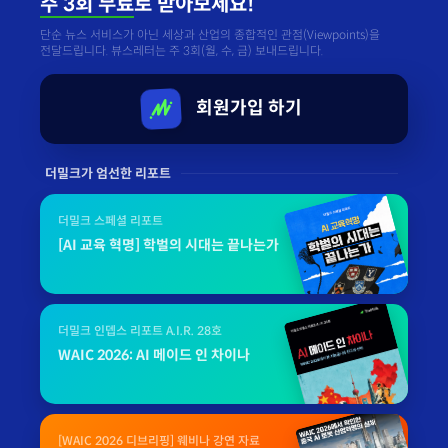
주 3회 무료
로 받아보세요!
단순 뉴스 서비스가 아닌 세상과 산업의 종합적인 관점(Viewpoints)을
전달드립니다. 뷰스레터는 주 3회(월, 수, 금) 보내드립니다.
회원가입 하기
더밀크가 엄선한 리포트
더밀크 스페셜 리포트
[AI 교육 혁명] 학벌의 시대는 끝나는가
더밀크 인뎁스 리포트 A.I.R. 28호
WAIC 2026: AI 메이드 인 차이나
[WAIC 2026 디브리핑] 웨비나 강연 자료