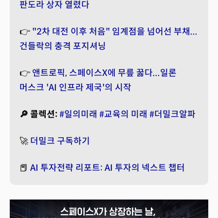
판도라 상자 열렸다
👉
"2차 대전 이후 처음" 임계점을 넘어선 부채...
건들락의 충격 포지셔닝
👉
앤트로픽, 스페이스X에 무릎 꿇다...일론
머스크 'AI 인프라 제국'의 시작
🔎 콜렉션:
#일의미래
#교육의 미래
#더밀크알파
🚀
더밀크 구독하기
📕
AI 투자전략 리포트: AI 투자의 넥스트 챕터