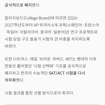
공식적으로 폐지
됐다.
칼리지보드(College Board)에 따르면 2026-
2027학년도부터 AP 외국어 6개 과목(스페인어·프랑스어
·독일어·이탈리아어·중국어·일본어)은 연구 프로젝트와
시험 당일 구도 발표가 시험의 큰 비중을 차지하도록
바뀐다.
또한 다트머스·예일·브라운·하버드·MIT는 팬데믹 이후
한동안 풀어줬던 '시험 선택화' 기조를 공식적으로
폐지하고 한국의 수능격인
SAT/ACT 시험을 다시
의무화
했다.
시험 결과를 통한 선별 방식으로의 회귀다.