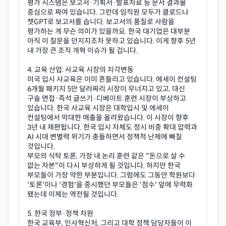
평가 시스템은 보고서·기획서·발표자료 등 문서 결과물
중심으로 짜여 있습니다. 그런데 임직원 모두가 클로드나
챗GPT로 보고서를 습니다. 보고서의 품질로 사람을
평가하는 게 무슨 의미가 있을까요. 한국 대기업은 대부분
아직 이 질문을 던지지조차 못하고 있습니다. 이게 향후 5년
내 가장 큰 조직 개혁 이슈가 될 겁니다.
4. 교육 산업: 사교육 시장의 지각변동
미국 입시 사교육은 이미 흔들리고 있습니다. 에세이 컨설팅
6개월 패키지 5만 달러짜리 시장이 무너지고 있고, 대신
구술 면접·즉석 글쓰기·디베이트 훈련 시장이 부상하고
있습니다. 한국 사교육 시장은 대학입시 및 에세이
컨설팅에서 막대한 매출을 올려왔습니다. 이 시장이 향후
3년 내 재편됩니다. 한국 입시 자체도 정시 비중 확대 압력과
AI 시대 변별력 위기가 충돌하면서 정책적 난제에 빠질
것입니다.
부모의 식탁 토론, 가정 내 논리 훈련 같은 "돈으로 살 수
없는 자본"이 다시 부상하게 될 것입니다. 하지만 한국
부모들이 가장 약한 부분입니다. 그럼에도 그동안 학원보다
'토론'이나 '경험'을 중시했던 부모들은 '점수' 앞에 무력화
됐는데 이제는 역전될 것입니다.
5. 햔국 정부·정책 차원
한국 교육부, 인사혁신처, 그리고 대학 정책 담당자들이 이