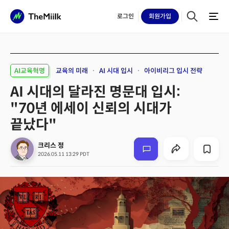
로그인
회원
가입
AI교육혁명
교육의 미래
AI 시대 입시
아이비리그 입시 전략
AI 시대의 달라진 명문대 입시:
"70년 에세이 신뢰의 시대가
끝났다"
크리스 정
2026.05.11 13:29 PDT