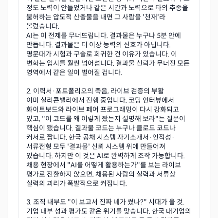
정도 노력이 안들었거나 같은 시간과 노력으로 타의 추종을
불허하는 압도적 산출물을 내면 그 사람을 '천재'라
볼렀습니다.
AI는 이 전제를 무너뜨립니다. 결과물은 누구나 5분 안에
만듭니다. 결과물은 더 이상 능력의 신호가 아닙니다.
명문대가 시험과 구술로 회귀한 건 이유가 있습니다. 이
변화는 입시를 훨씬 넘어섭니다. 결과물 신뢰가 무너진 모든
영역에서 같은 일이 벌어질 겁니다.
2. 이력서·포트폴리오의 죽음, 라이브 검증의 부활
이미 실리콘밸리에서 진행 중입니다. 코딩 인터뷰에서
화이트보드와 라이브 페어 프로그래밍이 다시 강화되고
있고, "이 코드를 왜 이렇게 짰는지 설명해 보라"는 질문이
핵심이 됐습니다. 결과물 코드는 누구나 클로드 코드나
커서로 짭니다. 한국 공채 시스템 자기소개서·인적성·
서류전형 모두 '결과물' 신뢰 시스템 위에 만들어져
있습니다. 하지만 이 것은 AI로 완벽하게 조작 가능합니다.
채용 현장에서 "AI를 어떻게 활용하는가"를 보는 라이브
평가로 전환하지 않으면, 채용된 사람의 실력과 서류상
실력의 괴리가 폭발적으로 커집니다.
3. 조직 내부도 "이 보고서 진짜 네가 썼나?" 시대가 올 것.
기업 내부 성과 평가도 같은 위기를 맞습니다. 한국 대기업의