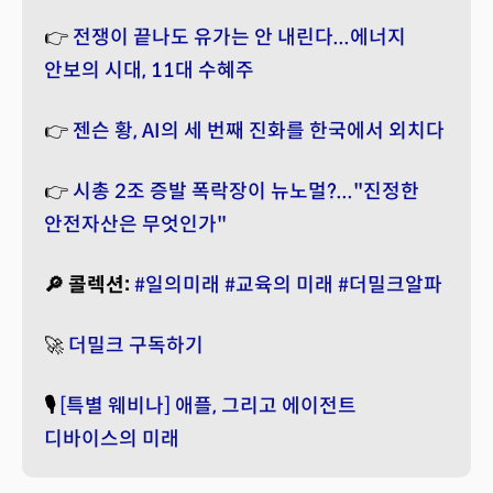
👉
전쟁이 끝나도 유가는 안 내린다...에너지
안보의 시대, 11대 수혜주
👉
젠슨 황, AI의 세 번째 진화를 한국에서 외치다
👉
시총 2조 증발 폭락장이 뉴노멀?..."진정한
안전자산은 무엇인가"
🔎 콜렉션:
#일의미래
#교육의 미래
#더밀크알파
🚀
더밀크 구독하기
🎙️
[특별 웨비나] 애플, 그리고 에이전트
디바이스의 미래