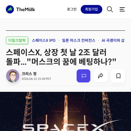
로그인
회원
가입
더밀크알파
스페이스X IPO
일론 머스크 컨버전스
AI 곡괭이와 삽
스페이스X, 상장 첫 날 2조 달러
돌파..."머스크의 꿈에 베팅하나?"
크리스 정
2026.06.12 15:18 PDT