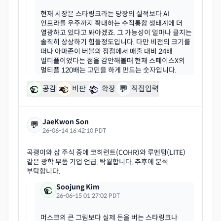
현재 시장은 스타링크라는 당장의 실적보다 AI
인프라를 우주까지 확대하는 수직통합 생태계에 더
열광하고 있다고 봐야겠죠. 그 가능성이 얼마나 클지는
솔직히 상상하기 힘들정도입니다. 다만 비전의 크기를
떠나 아마존이 버블의 정점에서 매출 대비 24배
멀티플이었다는 점을 감안해볼때 현재 스페이스X의
💬
공감
비판
확장
직접입력
JaeKwon Son
💬
26-06-14 16:42:10 PDT
곡괭이와 삽 주식 중에 코히런트(COHR)와 루멘텀(LITE)
같은 광학 부품 기업 언급. 탁월합니다. 추후에 분석
Soojung Kim
26-06-15 01:27:02 PDT
머스크의 큰 그림보다 실제 돈을 버는 스타링크나