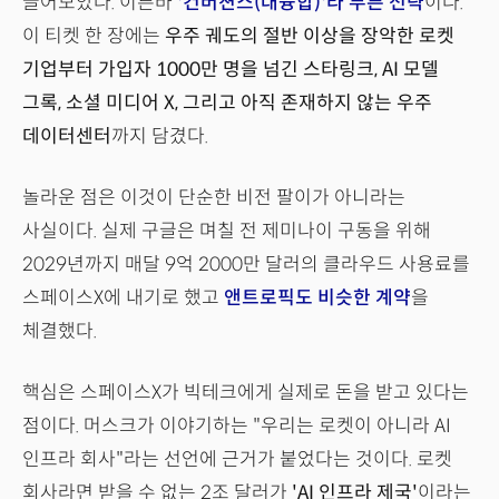
끌어모았다. 이른바
'컨버젼스(대융합)'라 부른 전략
이다.
이 티켓 한 장에는
우주 궤도의 절반 이상을 장악한 로켓
기업부터 가입자 1000만 명을 넘긴 스타링크, AI 모델
그록, 소셜 미디어 X, 그리고 아직 존재하지 않는 우주
데이터센터
까지 담겼다.
놀라운 점은 이것이 단순한 비전 팔이가 아니라는
사실이다. 실제 구글은 며칠 전 제미나이 구동을 위해
2029년까지 매달 9억 2000만 달러의 클라우드 사용료를
스페이스X에 내기로 했고
앤트로픽도 비슷한 계약
을
체결했다.
핵심은 스페이스X가 빅테크에게 실제로 돈을 받고 있다는
점이다. 머스크가 이야기하는 "우리는 로켓이 아니라 AI
인프라 회사"라는 선언에 근거가 붙었다는 것이다. 로켓
회사라면 받을 수 없는 2조 달러가
'AI 인프라 제국'
이라는