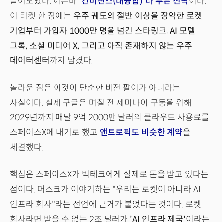
끌어모았다. 이른바
'컨버젼스(대융합)'라 부른 전략
이다.
이 티켓 한 장에는
우주 궤도의 절반 이상을 장악한 로켓
기업부터 가입자 1000만 명을 넘긴 스타링크, AI 모델
그록, 소셜 미디어 X, 그리고 아직 존재하지 않는 우주
데이터센터
까지 담겼다.
놀라운 점은 이것이 단순한 비전 팔이가 아니라는
사실이다. 실제 구글은 며칠 전 제미나이 구동을 위해
2029년까지 매달 9억 2000만 달러의 클라우드 사용료를
스페이스X에 내기로 했고
앤트로픽도 비슷한 계약
을
체결했다.
핵심은 스페이스X가 빅테크에게 실제로 돈을 받고 있다는
점이다. 머스크가 이야기하는 "우리는 로켓이 아니라 AI
인프라 회사"라는 선언에 근거가 붙었다는 것이다. 로켓
회사라면 받을 수 없는 2조 달러가
'AI 인프라 제국'
이라는