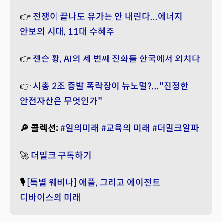
👉
전쟁이 끝나도 유가는 안 내린다...에너지
안보의 시대, 11대 수혜주
👉
젠슨 황, AI의 세 번째 진화를 한국에서 외치다
👉
시총 2조 증발 폭락장이 뉴노멀?..."진정한
안전자산은 무엇인가"
🔎 콜렉션:
#일의미래
#교육의 미래
#더밀크알파
🚀
더밀크 구독하기
🎙️
[특별 웨비나] 애플, 그리고 에이전트
디바이스의 미래