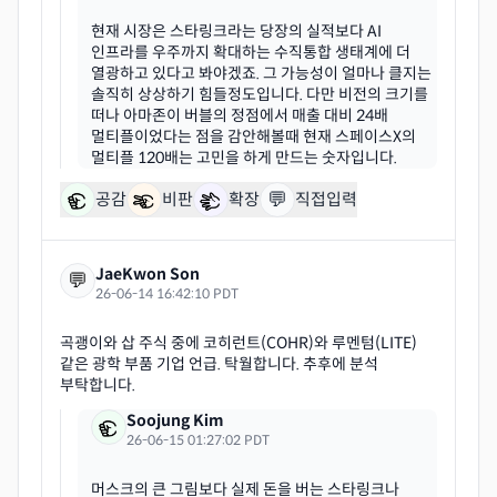
현재 시장은 스타링크라는 당장의 실적보다 AI
인프라를 우주까지 확대하는 수직통합 생태계에 더
열광하고 있다고 봐야겠죠. 그 가능성이 얼마나 클지는
솔직히 상상하기 힘들정도입니다. 다만 비전의 크기를
떠나 아마존이 버블의 정점에서 매출 대비 24배
멀티플이었다는 점을 감안해볼때 현재 스페이스X의
💬
공감
비판
확장
직접입력
JaeKwon Son
💬
26-06-14 16:42:10 PDT
곡괭이와 삽 주식 중에 코히런트(COHR)와 루멘텀(LITE)
같은 광학 부품 기업 언급. 탁월합니다. 추후에 분석
Soojung Kim
26-06-15 01:27:02 PDT
머스크의 큰 그림보다 실제 돈을 버는 스타링크나