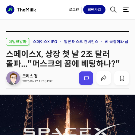
로그인
회원
가입
더밀크알파
스페이스X IPO
일론 머스크 컨버전스
AI 곡괭이와 삽
스페이스X, 상장 첫 날 2조 달러
돌파..."머스크의 꿈에 베팅하나?"
크리스 정
2026.06.12 15:18 PDT