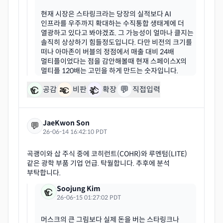
현재 시장은 스타링크라는 당장의 실적보다 AI
인프라를 우주까지 확대하는 수직통합 생태계에 더
열광하고 있다고 봐야겠죠. 그 가능성이 얼마나 클지는
솔직히 상상하기 힘들정도입니다. 다만 비전의 크기를
떠나 아마존이 버블의 정점에서 매출 대비 24배
멀티플이었다는 점을 감안해볼때 현재 스페이스X의
💬
공감
비판
확장
직접입력
JaeKwon Son
💬
26-06-14 16:42:10 PDT
곡괭이와 삽 주식 중에 코히런트(COHR)와 루멘텀(LITE)
같은 광학 부품 기업 언급. 탁월합니다. 추후에 분석
Soojung Kim
26-06-15 01:27:02 PDT
머스크의 큰 그림보다 실제 돈을 버는 스타링크나