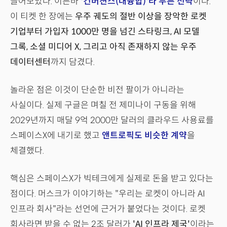
끌어모았다. 이른바
'컨버젼스(대융합)'라 부른 전략
이다.
이 티켓 한 장에는
우주 궤도의 절반 이상을 장악한 로켓
기업부터 가입자 1000만 명을 넘긴 스타링크, AI 모델
그록, 소셜 미디어 X, 그리고 아직 존재하지 않는 우주
데이터센터
까지 담겼다.
놀라운 점은 이것이 단순한 비전 팔이가 아니라는
사실이다. 실제 구글은 며칠 전 제미나이 구동을 위해
2029년까지 매달 9억 2000만 달러의 클라우드 사용료를
스페이스X에 내기로 했고
앤트로픽도 비슷한 계약
을
체결했다.
핵심은 스페이스X가 빅테크에게 실제로 돈을 받고 있다는
점이다. 머스크가 이야기하는 "우리는 로켓이 아니라 AI
인프라 회사"라는 선언에 근거가 붙었다는 것이다. 로켓
회사라면 받을 수 없는 2조 달러가
'AI 인프라 제국'
이라는