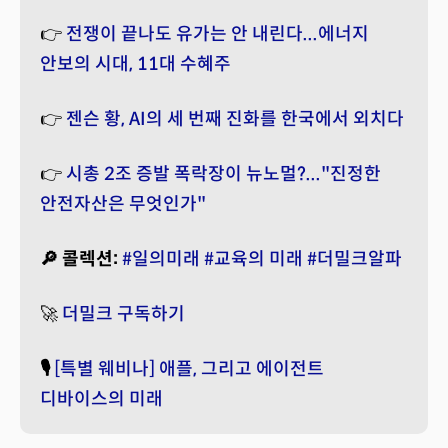
👉
전쟁이 끝나도 유가는 안 내린다...에너지
안보의 시대, 11대 수혜주
👉
젠슨 황, AI의 세 번째 진화를 한국에서 외치다
👉
시총 2조 증발 폭락장이 뉴노멀?..."진정한
안전자산은 무엇인가"
🔎 콜렉션:
#일의미래
#교육의 미래
#더밀크알파
🚀
더밀크 구독하기
🎙️
[특별 웨비나] 애플, 그리고 에이전트
디바이스의 미래