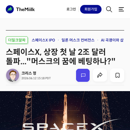
로그인
회원
가입
더밀크알파
스페이스X IPO
일론 머스크 컨버전스
AI 곡괭이와 삽
스페이스X, 상장 첫 날 2조 달러
돌파..."머스크의 꿈에 베팅하나?"
크리스 정
2026.06.12 15:18 PDT