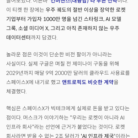
끌어모았다. 이른바
'컨버젼스(대융합)'라 부른 전략
이다.
이 티켓 한 장에는
우주 궤도의 절반 이상을 장악한 로켓
기업부터 가입자 1000만 명을 넘긴 스타링크, AI 모델
그록, 소셜 미디어 X, 그리고 아직 존재하지 않는 우주
데이터센터
까지 담겼다.
놀라운 점은 이것이 단순한 비전 팔이가 아니라는
사실이다. 실제 구글은 며칠 전 제미나이 구동을 위해
2029년까지 매달 9억 2000만 달러의 클라우드 사용료를
스페이스X에 내기로 했고
앤트로픽도 비슷한 계약
을
체결했다.
핵심은 스페이스X가 빅테크에게 실제로 돈을 받고 있다는
점이다. 머스크가 이야기하는 "우리는 로켓이 아니라 AI
인프라 회사"라는 선언에 근거가 붙었다는 것이다. 로켓
회사라면 받을 수 없는 2조 달러가
'AI 인프라 제국'
이라는