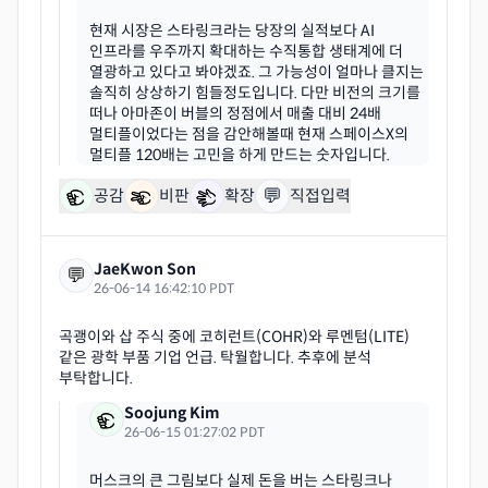
현재 시장은 스타링크라는 당장의 실적보다 AI
인프라를 우주까지 확대하는 수직통합 생태계에 더
열광하고 있다고 봐야겠죠. 그 가능성이 얼마나 클지는
솔직히 상상하기 힘들정도입니다. 다만 비전의 크기를
떠나 아마존이 버블의 정점에서 매출 대비 24배
멀티플이었다는 점을 감안해볼때 현재 스페이스X의
💬
공감
비판
확장
직접입력
JaeKwon Son
💬
26-06-14 16:42:10 PDT
곡괭이와 삽 주식 중에 코히런트(COHR)와 루멘텀(LITE)
같은 광학 부품 기업 언급. 탁월합니다. 추후에 분석
Soojung Kim
26-06-15 01:27:02 PDT
머스크의 큰 그림보다 실제 돈을 버는 스타링크나