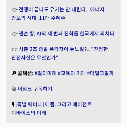
👉
전쟁이 끝나도 유가는 안 내린다...에너지
안보의 시대, 11대 수혜주
👉
젠슨 황, AI의 세 번째 진화를 한국에서 외치다
👉
시총 2조 증발 폭락장이 뉴노멀?..."진정한
안전자산은 무엇인가"
🔎 콜렉션:
#일의미래
#교육의 미래
#더밀크알파
🚀
더밀크 구독하기
🎙️
[특별 웨비나] 애플, 그리고 에이전트
디바이스의 미래