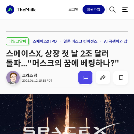
로그인
회원
가입
더밀크알파
스페이스X IPO
일론 머스크 컨버전스
AI 곡괭이와 삽
스페이스X, 상장 첫 날 2조 달러
돌파..."머스크의 꿈에 베팅하나?"
크리스 정
2026.06.12 15:18 PDT