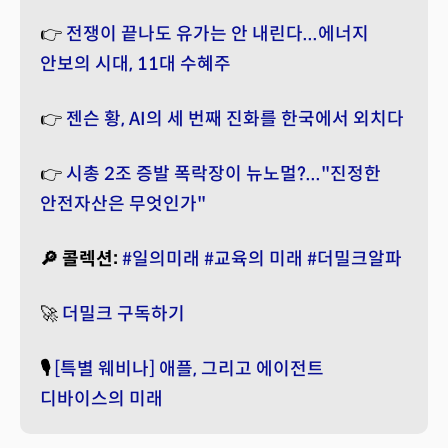
👉
전쟁이 끝나도 유가는 안 내린다...에너지
안보의 시대, 11대 수혜주
👉
젠슨 황, AI의 세 번째 진화를 한국에서 외치다
👉
시총 2조 증발 폭락장이 뉴노멀?..."진정한
안전자산은 무엇인가"
🔎 콜렉션:
#일의미래
#교육의 미래
#더밀크알파
🚀
더밀크 구독하기
🎙️
[특별 웨비나] 애플, 그리고 에이전트
디바이스의 미래