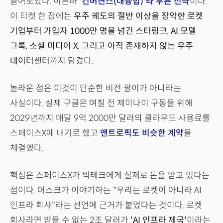
끌어모았다. 이른바
'컨버젼스(대융합)'라 부른 전략
이다.
이 티켓 한 장에는
우주 궤도의 절반 이상을 장악한 로켓
기업부터 가입자 1000만 명을 넘긴 스타링크, AI 모델
그록, 소셜 미디어 X, 그리고 아직 존재하지 않는 우주
데이터센터
까지 담겼다.
놀라운 점은 이것이 단순한 비전 팔이가 아니라는
사실이다. 실제 구글은 며칠 전 제미나이 구동을 위해
2029년까지 매달 9억 2000만 달러의 클라우드 사용료를
스페이스X에 내기로 했고
앤트로픽도 비슷한 계약
을
체결했다.
핵심은 스페이스X가 빅테크에게 실제로 돈을 받고 있다는
점이다. 머스크가 이야기하는 "우리는 로켓이 아니라 AI
인프라 회사"라는 선언에 근거가 붙었다는 것이다. 로켓
회사라면 받을 수 없는 2조 달러가
'AI 인프라 제국'
이라는