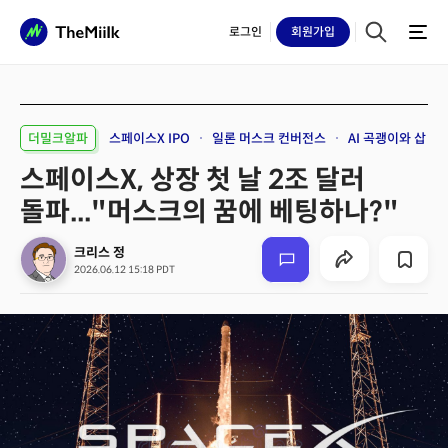
로그인
회원
가입
더밀크알파
스페이스X IPO
일론 머스크 컨버전스
AI 곡괭이와 삽
스페이스X, 상장 첫 날 2조 달러
돌파..."머스크의 꿈에 베팅하나?"
크리스 정
2026.06.12 15:18 PDT