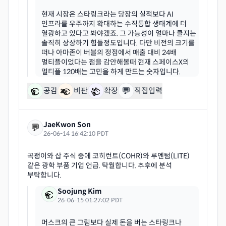
현재 시장은 스타링크라는 당장의 실적보다 AI
인프라를 우주까지 확대하는 수직통합 생태계에 더
열광하고 있다고 봐야겠죠. 그 가능성이 얼마나 클지는
솔직히 상상하기 힘들정도입니다. 다만 비전의 크기를
떠나 아마존이 버블의 정점에서 매출 대비 24배
멀티플이었다는 점을 감안해볼때 현재 스페이스X의
💬
공감
비판
확장
직접입력
JaeKwon Son
💬
26-06-14 16:42:10 PDT
곡괭이와 삽 주식 중에 코히런트(COHR)와 루멘텀(LITE)
같은 광학 부품 기업 언급. 탁월합니다. 추후에 분석
Soojung Kim
26-06-15 01:27:02 PDT
머스크의 큰 그림보다 실제 돈을 버는 스타링크나