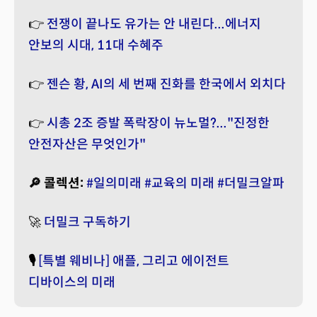
👉
전쟁이 끝나도 유가는 안 내린다...에너지
안보의 시대, 11대 수혜주
👉
젠슨 황, AI의 세 번째 진화를 한국에서 외치다
👉
시총 2조 증발 폭락장이 뉴노멀?..."진정한
안전자산은 무엇인가"
🔎 콜렉션:
#일의미래
#교육의 미래
#더밀크알파
🚀
더밀크 구독하기
🎙️
[특별 웨비나] 애플, 그리고 에이전트
디바이스의 미래