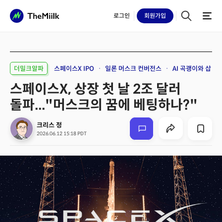
로그인
회원
가입
더밀크알파
스페이스X IPO
일론 머스크 컨버전스
AI 곡괭이와 삽
스페이스X, 상장 첫 날 2조 달러
돌파..."머스크의 꿈에 베팅하나?"
크리스 정
2026.06.12 15:18 PDT