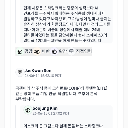
현재 시장은 스타링크라는 당장의 실적보다 AI
인프라를 우주까지 확대하는 수직통합 생태계에 더
열광하고 있다고 봐야겠죠. 그 가능성이 얼마나 클지는
솔직히 상상하기 힘들정도입니다. 다만 비전의 크기를
떠나 아마존이 버블의 정점에서 매출 대비 24배
멀티플이었다는 점을 감안해볼때 현재 스페이스X의
💬
공감
비판
확장
직접입력
JaeKwon Son
💬
26-06-14 16:42:10 PDT
곡괭이와 삽 주식 중에 코히런트(COHR)와 루멘텀(LITE)
같은 광학 부품 기업 언급. 탁월합니다. 추후에 분석
Soojung Kim
26-06-15 01:27:02 PDT
머스크의 큰 그림보다 실제 돈을 버는 스타링크나