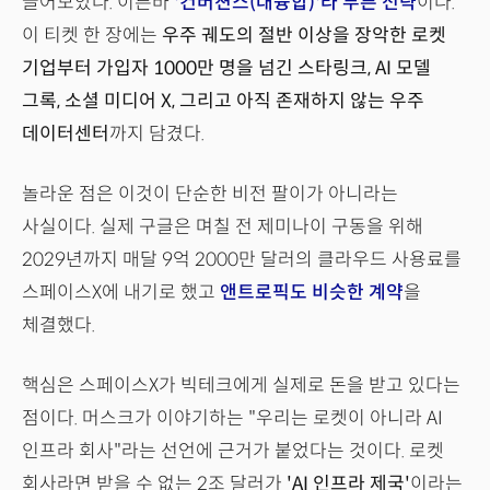
끌어모았다. 이른바
'컨버젼스(대융합)'라 부른 전략
이다.
이 티켓 한 장에는
우주 궤도의 절반 이상을 장악한 로켓
기업부터 가입자 1000만 명을 넘긴 스타링크, AI 모델
그록, 소셜 미디어 X, 그리고 아직 존재하지 않는 우주
데이터센터
까지 담겼다.
놀라운 점은 이것이 단순한 비전 팔이가 아니라는
사실이다. 실제 구글은 며칠 전 제미나이 구동을 위해
2029년까지 매달 9억 2000만 달러의 클라우드 사용료를
스페이스X에 내기로 했고
앤트로픽도 비슷한 계약
을
체결했다.
핵심은 스페이스X가 빅테크에게 실제로 돈을 받고 있다는
점이다. 머스크가 이야기하는 "우리는 로켓이 아니라 AI
인프라 회사"라는 선언에 근거가 붙었다는 것이다. 로켓
회사라면 받을 수 없는 2조 달러가
'AI 인프라 제국'
이라는