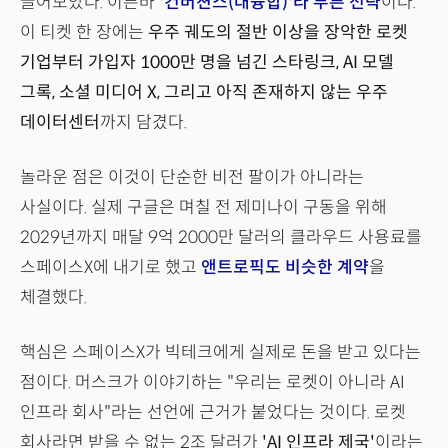
끌어모았다. 이른바
'컨버젼스(대융합)'라 부른 전략
이다.
이 티켓 한 장에는
우주 궤도의 절반 이상을 장악한 로켓
기업부터 가입자 1000만 명을 넘긴 스타링크, AI 모델
그록, 소셜 미디어 X, 그리고 아직 존재하지 않는 우주
데이터센터
까지 담겼다.
놀라운 점은 이것이 단순한 비전 팔이가 아니라는
사실이다. 실제 구글은 며칠 전 제미나이 구동을 위해
2029년까지 매달 9억 2000만 달러의 클라우드 사용료를
스페이스X에 내기로 했고
앤트로픽도 비슷한 계약
을
체결했다.
핵심은 스페이스X가 빅테크에게 실제로 돈을 받고 있다는
점이다. 머스크가 이야기하는 "우리는 로켓이 아니라 AI
인프라 회사"라는 선언에 근거가 붙었다는 것이다. 로켓
회사라면 받을 수 없는 2조 달러가
'AI 인프라 제국'
이라는