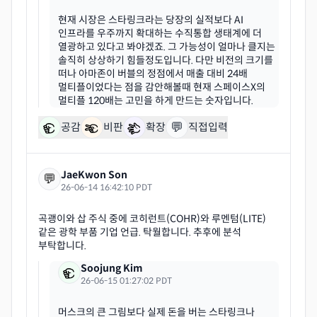
현재 시장은 스타링크라는 당장의 실적보다 AI
인프라를 우주까지 확대하는 수직통합 생태계에 더
열광하고 있다고 봐야겠죠. 그 가능성이 얼마나 클지는
솔직히 상상하기 힘들정도입니다. 다만 비전의 크기를
떠나 아마존이 버블의 정점에서 매출 대비 24배
멀티플이었다는 점을 감안해볼때 현재 스페이스X의
💬
공감
비판
확장
직접입력
JaeKwon Son
💬
26-06-14 16:42:10 PDT
곡괭이와 삽 주식 중에 코히런트(COHR)와 루멘텀(LITE)
같은 광학 부품 기업 언급. 탁월합니다. 추후에 분석
Soojung Kim
26-06-15 01:27:02 PDT
머스크의 큰 그림보다 실제 돈을 버는 스타링크나