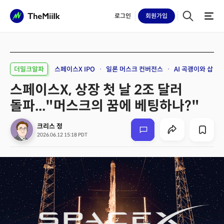
로그인
회원
가입
더밀크알파
스페이스X IPO
일론 머스크 컨버전스
AI 곡괭이와 삽
스페이스X, 상장 첫 날 2조 달러
돌파..."머스크의 꿈에 베팅하나?"
크리스 정
2026.06.12 15:18 PDT