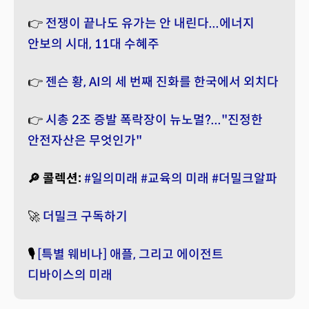
👉
전쟁이 끝나도 유가는 안 내린다...에너지
안보의 시대, 11대 수혜주
👉
젠슨 황, AI의 세 번째 진화를 한국에서 외치다
👉
시총 2조 증발 폭락장이 뉴노멀?..."진정한
안전자산은 무엇인가"
🔎 콜렉션:
#일의미래
#교육의 미래
#더밀크알파
🚀
더밀크 구독하기
🎙️
[특별 웨비나] 애플, 그리고 에이전트
디바이스의 미래