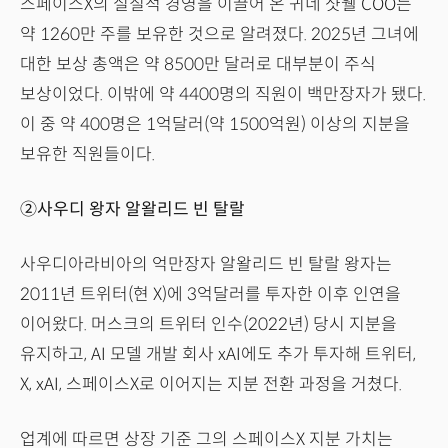
스페이스X의 실질적 경영을 이끌어 온 귀네 샷웰 COO는
약 1260만 주를 보유한 것으로 알려졌다. 2025년 그녀에
대한 보상 총액은 약 8500만 달러로 대부분이 주식
보상이었다. 이밖에 약 4400명의 직원이 백만장자가 됐다.
이 중 약 400명은 1억달러(약 1500억원) 이상의 지분을
보유한 직원들이다.
②사우디 왕자 알왈리드 빈 탈랄
사우디아라비아의 억만장자 알왈리드 빈 탈랄 왕자는
2011년 트위터(현 X)에 3억달러를 투자한 이후 인연을
이어왔다. 머스크의 트위터 인수(2022년) 당시 지분을
유지하고, AI 모델 개발 회사 xAI에도 추가 투자해 트위터,
X, xAI, 스페이스X로 이어지는 지분 전환 과정을 거쳤다.
업계에 따르면 상장 기준 그의 스페이스X 지분 가치는