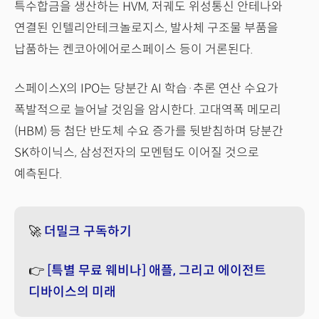
특수합금을 생산하는 HVM, 저궤도 위성통신 안테나와
연결된 인텔리안테크놀로지스, 발사체 구조물 부품을
납품하는 켄코아에어로스페이스 등이 거론된다.
스페이스X의 IPO는 당분간 AI 학습·추론 연산 수요가
폭발적으로 늘어날 것임을 암시한다. 고대역폭 메모리
(HBM) 등 첨단 반도체 수요 증가를 뒷받침하며 당분간
SK하이닉스, 삼성전자의 모멘텀도 이어질 것으로
예측된다.
🚀
더밀크 구독하기
👉
[특별 무료 웨비나] 애플, 그리고 에이전트
디바이스의 미래