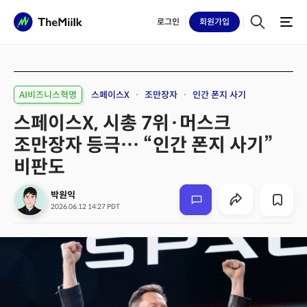
로그인
회원
가입
AI비즈니스혁명
스페이스X
조만장자
인간 폰지 사기
스페이스X, 시총 7위·머스크
조만장자 등극… “인간 폰지 사기”
비판도
박원익
2026.06.12 14:27 PDT