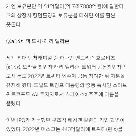
개인 보유분만 약 51억달러(약 7조7000억원)에 달한다.
그의 상장사 킹덤홀딩의 보유분을 더하면 이를 훨씬
웃돈다.
③a16z·잭 도시·래리 엘리슨
세계 최대 벤처캐피털 중 하나인 앤드리슨 호로비츠
(a16z), 오라클 창업자 래리 엘리슨, 트위터 공동창업자 잭
도시 등도 2022년 트위터 인수에 공동 참여한 뒤 지분을
유지해 왔다. 도널드 트럼프 대통령의 중동 특사인 스티브
위트코프도 xAI 투자자로서 스페이스X 주주에 이름을
올렸다.
이번 IPO가 가능했던 구조적 배경엔 일련의 기업 합병이
있었다. 2022년 머스크는 440억달러에 트위터(현 X)를