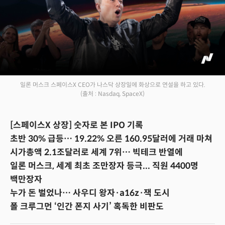
일론 머스크 스페이스X CEO가 나스닥 상장일에 화상으로 연설을 하고 있다.
(출처 : Nasdaq, SpaceX)
[스페이스X 상장] 숫자로 본 IPO 기록
초반 30% 급등… 19.22% 오른 160.95달러에 거래 마쳐
시가총액 2.1조달러로 세계 7위… 빅테크 반열에
일론 머스크, 세계 최초 조만장자 등극... 직원 4400명
백만장자
누가 돈 벌었나… 사우디 왕자·a16z·잭 도시
폴 크루그먼 ‘인간 폰지 사기’ 혹독한 비판도