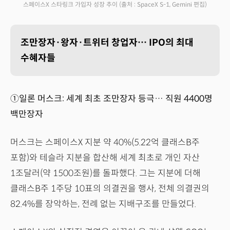
스페이스X 스타링크 가입자 성장 추이
(출처 : SpaceX S-1, Gemini 편집)
조만장자·왕자·트위터 창업자… IPO의 최대
수혜자들
①일론 머스크: 세계 최초 조만장자 등극… 직원 4400명
백만장자
머스크는 스페이스X 지분 약 40%(5.22억 클래스B주
포함)와 테슬라 지분을 합산해 세계 최초로 개인 자산
1조달러(약 1500조원)를 돌파했다. 그는 지분에 더해
클래스B주 1주당 10표의 의결권을 행사, 전체 의결권의
82.4%를 장악하는, 전례 없는 지배구조를 만들었다.