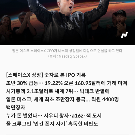
일론 머스크 스페이스X CEO가 나스닥 상장일에 화상으로 연설을 하고 있다.
(출처 : Nasdaq, SpaceX)
[스페이스X 상장] 숫자로 본 IPO 기록
초반 30% 급등… 19.22% 오른 160.95달러에 거래 마쳐
시가총액 2.1조달러로 세계 7위… 빅테크 반열에
일론 머스크, 세계 최초 조만장자 등극... 직원 4400명
백만장자
누가 돈 벌었나… 사우디 왕자·a16z·잭 도시
폴 크루그먼 ‘인간 폰지 사기’ 혹독한 비판도