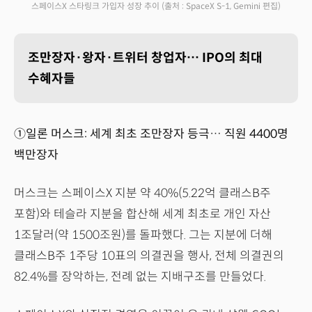
스페이스X 스타링크 가입자 성장 추이
(출처 : SpaceX S-1, Gemini 편집)
조만장자·왕자·트위터 창업자… IPO의 최대
수혜자들
①일론 머스크: 세계 최초 조만장자 등극… 직원 4400명
백만장자
머스크는 스페이스X 지분 약 40%(5.22억 클래스B주
포함)와 테슬라 지분을 합산해 세계 최초로 개인 자산
1조달러(약 1500조원)를 돌파했다. 그는 지분에 더해
클래스B주 1주당 10표의 의결권을 행사, 전체 의결권의
82.4%를 장악하는, 전례 없는 지배구조를 만들었다.