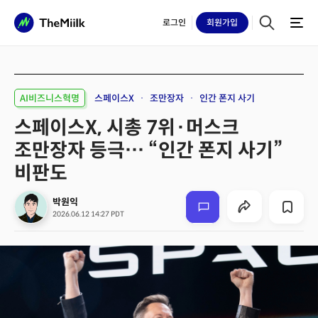
로그인
회원
가입
AI비즈니스혁명
스페이스X
조만장자
인간 폰지 사기
스페이스X, 시총 7위·머스크
조만장자 등극… “인간 폰지 사기”
비판도
박원익
2026.06.12 14:27 PDT