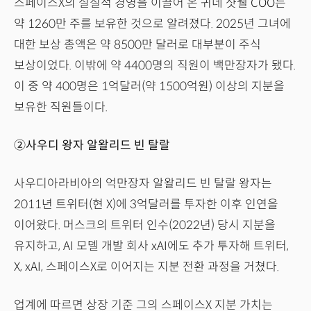
스페이스X의 실질적 경영을 이끌어 온 귀네 샷웰 COO는
약 1260만 주를 보유한 것으로 알려졌다. 2025년 그녀에
대한 보상 총액은 약 8500만 달러로 대부분이 주식
보상이었다. 이밖에 약 4400명의 직원이 백만장자가 됐다.
이 중 약 400명은 1억달러(약 1500억원) 이상의 지분을
보유한 직원들이다.
②사우디 왕자 알왈리드 빈 탈랄
사우디아라비아의 억만장자 알왈리드 빈 탈랄 왕자는
2011년 트위터(현 X)에 3억달러를 투자한 이후 인연을
이어왔다. 머스크의 트위터 인수(2022년) 당시 지분을
유지하고, AI 모델 개발 회사 xAI에도 추가 투자해 트위터,
X, xAI, 스페이스X로 이어지는 지분 전환 과정을 거쳤다.
업계에 따르면 상장 기준 그의 스페이스X 지분 가치는