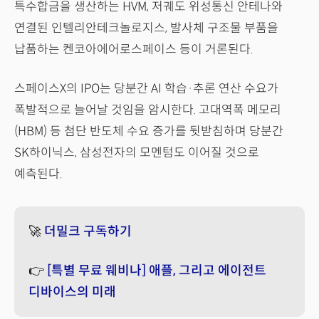
특수합금을 생산하는 HVM, 저궤도 위성통신 안테나와
연결된 인텔리안테크놀로지스, 발사체 구조물 부품을
납품하는 켄코아에어로스페이스 등이 거론된다.
스페이스X의 IPO는 당분간 AI 학습·추론 연산 수요가
폭발적으로 늘어날 것임을 암시한다. 고대역폭 메모리
(HBM) 등 첨단 반도체 수요 증가를 뒷받침하며 당분간
SK하이닉스, 삼성전자의 모멘텀도 이어질 것으로
예측된다.
🚀
더밀크 구독하기
👉
[특별 무료 웨비나] 애플, 그리고 에이전트
디바이스의 미래