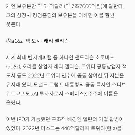
개인 보유분만 약 51억달러(약 7조7000억원)에 달한다.
그의 상장사 킹덤홀딩의 보유분을 더하면 이를 훨씬
웃돈다.
③a16z·잭 도시·래리 엘리슨
세계 최대 벤처캐피털 중 하나인 앤드리슨 호로비츠
(a16z), 오라클 창업자 래리 엘리슨, 트위터 공동창업자 잭
도시 등도 2022년 트위터 인수에 공동 참여한 뒤 지분을
유지해 왔다. 도널드 트럼프 대통령의 중동 특사인 스티브
위트코프도 xAI 투자자로서 스페이스X 주주에 이름을
올렸다.
이번 IPO가 가능했던 구조적 배경엔 일련의 기업 합병이
있었다. 2022년 머스크는 440억달러에 트위터(현 X)를