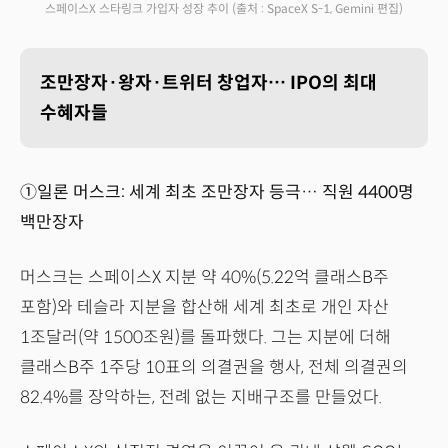
스페이스X 스타링크 가입자 성장 추이
(출처 : SpaceX S-1, Gemini 편집)
조만장자·왕자·트위터 창업자… IPO의 최대
수혜자들
①일론 머스크: 세계 최초 조만장자 등극… 직원 4400명
백만장자
머스크는 스페이스X 지분 약 40%(5.22억 클래스B주
포함)와 테슬라 지분을 합산해 세계 최초로 개인 자산
1조달러(약 1500조원)를 돌파했다. 그는 지분에 더해
클래스B주 1주당 10표의 의결권을 행사, 전체 의결권의
82.4%를 장악하는, 전례 없는 지배구조를 만들었다.