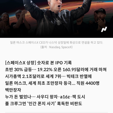
일론 머스크 스페이스X CEO가 나스닥 상장일에 화상으로 연설을 하고 있다.
(출처 : Nasdaq, SpaceX)
[스페이스X 상장] 숫자로 본 IPO 기록
초반 30% 급등… 19.22% 오른 160.95달러에 거래 마쳐
시가총액 2.1조달러로 세계 7위… 빅테크 반열에
일론 머스크, 세계 최초 조만장자 등극... 직원 4400명
백만장자
누가 돈 벌었나… 사우디 왕자·a16z·잭 도시
폴 크루그먼 ‘인간 폰지 사기’ 혹독한 비판도