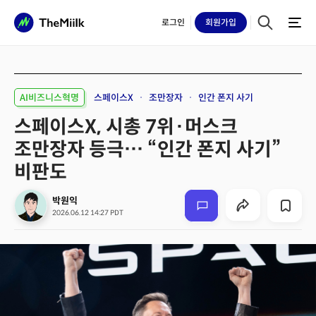
로그인
회원
가입
AI비즈니스혁명
스페이스X
조만장자
인간 폰지 사기
스페이스X, 시총 7위·머스크
조만장자 등극… “인간 폰지 사기”
비판도
박원익
2026.06.12 14:27 PDT