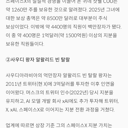
스페이스X의 실질적 경영을 이끌어 온 귀네 샷웰 COO는
약 1260만 주를 보유한 것으로 알려졌다. 2025년 그녀에
대한 보상 총액은 약 8500만 달러로 대부분이 주식
보상이었다. 이밖에 약 4400명의 직원이 백만장자가 됐다.
이 중 약 400명은 1억달러(약 1500억원) 이상의 지분을
보유한 직원들이다.
②사우디 왕자 알왈리드 빈 탈랄
사우디아라비아의 억만장자 알왈리드 빈 탈랄 왕자는
2011년 트위터(현 X)에 3억달러를 투자한 이후 인연을
이어왔다. 머스크의 트위터 인수(2022년) 당시 지분을
유지하고, AI 모델 개발 회사 xAI에도 추가 투자해 트위터,
X, xAI, 스페이스X로 이어지는 지분 전환 과정을 거쳤다.
업계에 따르면 상장 기준 그의 스페이스X 지분 가치는