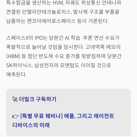
특수합금을 생산하는 HVM, 저궤도 위성통신 안테나와
연결된 인텔리안테크놀로지스, 발사체 구조물 부품을
납품하는 켄코아에어로스페이스 등이 거론된다.
스페이스X의 IPO는 당분간 AI 학습·추론 연산 수요가
폭발적으로 늘어날 것임을 암시한다. 고대역폭 메모리
(HBM) 등 첨단 반도체 수요 증가를 뒷받침하며 당분간
SK하이닉스, 삼성전자의 모멘텀도 이어질 것으로
예측된다.
🚀
더밀크 구독하기
👉
[특별 무료 웨비나] 애플, 그리고 에이전트
디바이스의 미래