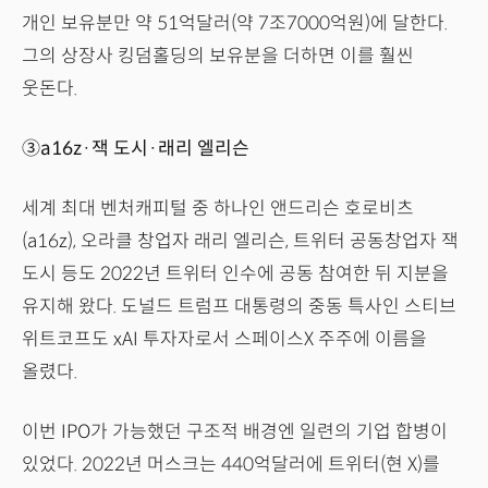
개인 보유분만 약 51억달러(약 7조7000억원)에 달한다.
그의 상장사 킹덤홀딩의 보유분을 더하면 이를 훨씬
웃돈다.
③a16z·잭 도시·래리 엘리슨
세계 최대 벤처캐피털 중 하나인 앤드리슨 호로비츠
(a16z), 오라클 창업자 래리 엘리슨, 트위터 공동창업자 잭
도시 등도 2022년 트위터 인수에 공동 참여한 뒤 지분을
유지해 왔다. 도널드 트럼프 대통령의 중동 특사인 스티브
위트코프도 xAI 투자자로서 스페이스X 주주에 이름을
올렸다.
이번 IPO가 가능했던 구조적 배경엔 일련의 기업 합병이
있었다. 2022년 머스크는 440억달러에 트위터(현 X)를