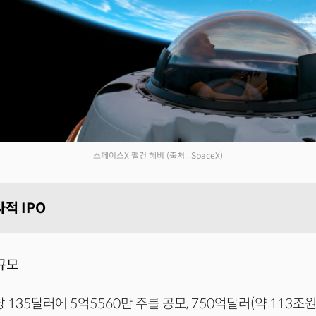
스페이스X 팰컨 헤비
(출처 : SpaceX)
적 IPO
규모
135달러에 5억5560만 주를 공모, 750억달러(약 113조