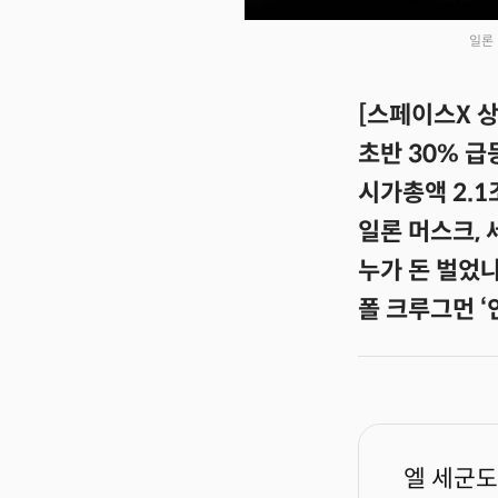
일론
[스페이스X 상
초반 30% 급
시가총액 2.
일론 머스크, 
누가 돈 벌었나
폴 크루그먼 ‘
엘 세군도