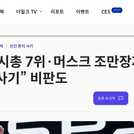
2027
이북
더밀크 TV
리포트
이벤트
CES
전체기사
K-웨이브
최신비디오
비디오
스타트업
혁신원정대
역사 및 개요
자
인간 폰지 사기
인자기(사람,돈,기술 이야기)
 시총 7위·머스크 조만
필드 가이드
크리스의 뉴욕 시그널
CES2027 with TheM
사기” 비판도
더밀크 아카데미
더웨이브/트렌드쇼
밸리토크
토론 AI 0개