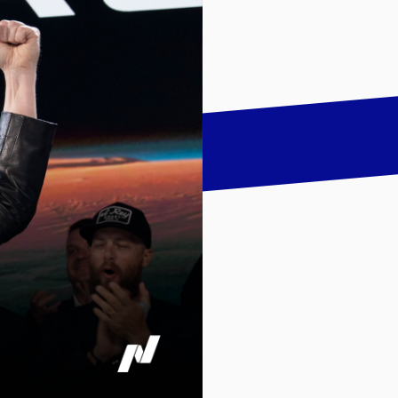
talk
LinkedIn
하기