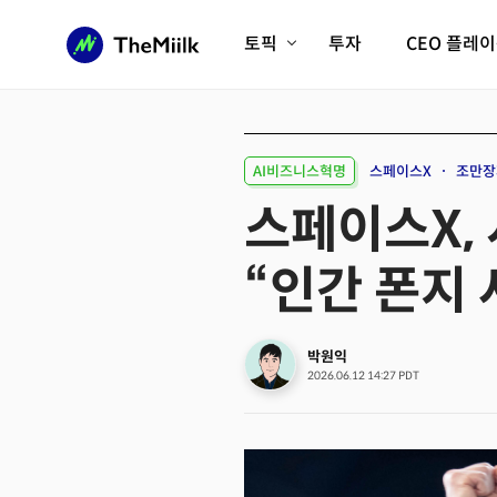
토픽
투자
CEO 플레
에이전틱AI시대
롱제비티/헬스케어
인프라/에너지
미국대전환
AI비즈니스혁명
스페이스X
조만장
피지컬AI/로봇
디지털자산
스페이스X,
AX비즈니스혁명
미래 교육/직업
“인간 폰지 
전체 기사 보기
박원익
2026.06.12 14:27 PDT