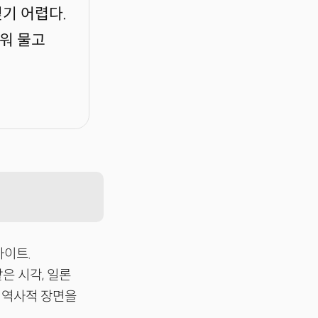
믿기 어렵다.
피워 물고
사이트.
은 시각, 일론
 역사적 장면을