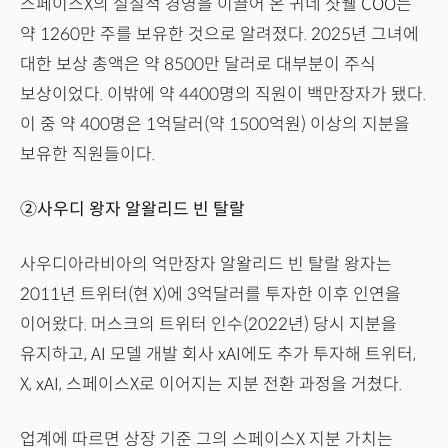
스페이스X의 실질적 경영을 이끌어 온 귀네 샷웰 COO는
약 1260만 주를 보유한 것으로 알려졌다. 2025년 그녀에
대한 보상 총액은 약 8500만 달러로 대부분이 주식
보상이었다. 이밖에 약 4400명의 직원이 백만장자가 됐다.
이 중 약 400명은 1억달러(약 1500억원) 이상의 지분을
보유한 직원들이다.
②사우디 왕자 알왈리드 빈 탈랄
사우디아라비아의 억만장자 알왈리드 빈 탈랄 왕자는
2011년 트위터(현 X)에 3억달러를 투자한 이후 인연을
이어왔다. 머스크의 트위터 인수(2022년) 당시 지분을
유지하고, AI 모델 개발 회사 xAI에도 추가 투자해 트위터,
X, xAI, 스페이스X로 이어지는 지분 전환 과정을 거쳤다.
업계에 따르면 상장 기준 그의 스페이스X 지분 가치는