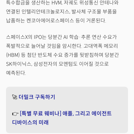
특수합금을 생산하는 HVM, 저궤도 위성통신 안테나와
연결된 인텔리안테크놀로지스, 발사체 구조물 부품을
납품하는 켄코아에어로스페이스 등이 거론된다.
스페이스X의 IPO는 당분간 AI 학습·추론 연산 수요가
폭발적으로 늘어날 것임을 암시한다. 고대역폭 메모리
(HBM) 등 첨단 반도체 수요 증가를 뒷받침하며 당분간
SK하이닉스, 삼성전자의 모멘텀도 이어질 것으로
예측된다.
🚀
더밀크 구독하기
👉
[특별 무료 웨비나] 애플, 그리고 에이전트
디바이스의 미래