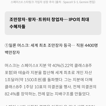
스페이스X 스타링크 가입자 성장 추이
(출처 : SpaceX S-1, Gemini 편집)
조만장자·왕자·트위터 창업자… IPO의 최대
수혜자들
①일론 머스크: 세계 최초 조만장자 등극… 직원 4400명
백만장자
머스크는 스페이스X 지분 약 40%(5.22억 클래스B주
포함)와 테슬라 지분을 합산해 세계 최초로 개인 자산
1조달러(약 1500조원)를 돌파했다. 그는 지분에 더해
클래스B주 1주당 10표의 의결권을 행사, 전체 의결권의
82.4%를 장악하는, 전례 없는 지배구조를 만들었다.