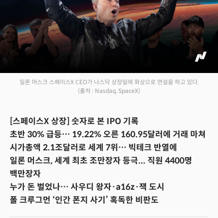
일론 머스크 스페이스X CEO가 나스닥 상장일에 화상으로 연설을 하고 있다.
(출처 : Nasdaq, SpaceX)
[스페이스X 상장] 숫자로 본 IPO 기록
초반 30% 급등… 19.22% 오른 160.95달러에 거래 마쳐
시가총액 2.1조달러로 세계 7위… 빅테크 반열에
일론 머스크, 세계 최초 조만장자 등극... 직원 4400명
백만장자
누가 돈 벌었나… 사우디 왕자·a16z·잭 도시
폴 크루그먼 ‘인간 폰지 사기’ 혹독한 비판도