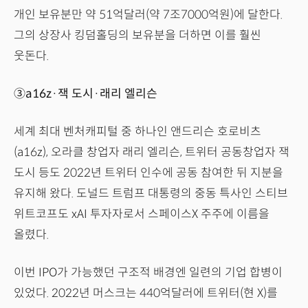
개인 보유분만 약 51억달러(약 7조7000억원)에 달한다.
그의 상장사 킹덤홀딩의 보유분을 더하면 이를 훨씬
웃돈다.
③a16z·잭 도시·래리 엘리슨
세계 최대 벤처캐피털 중 하나인 앤드리슨 호로비츠
(a16z), 오라클 창업자 래리 엘리슨, 트위터 공동창업자 잭
도시 등도 2022년 트위터 인수에 공동 참여한 뒤 지분을
유지해 왔다. 도널드 트럼프 대통령의 중동 특사인 스티브
위트코프도 xAI 투자자로서 스페이스X 주주에 이름을
올렸다.
이번 IPO가 가능했던 구조적 배경엔 일련의 기업 합병이
있었다. 2022년 머스크는 440억달러에 트위터(현 X)를