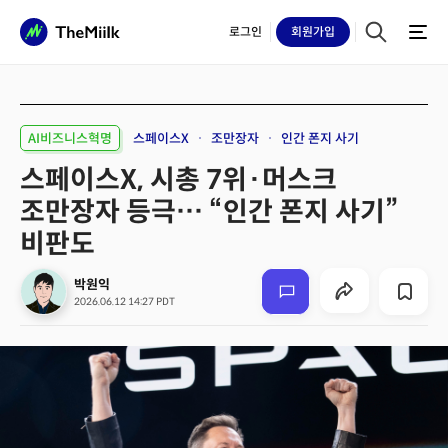
로그인
회원
가입
AI비즈니스혁명
스페이스X
조만장자
인간 폰지 사기
스페이스X, 시총 7위·머스크
조만장자 등극… “인간 폰지 사기”
비판도
박원익
2026.06.12 14:27 PDT