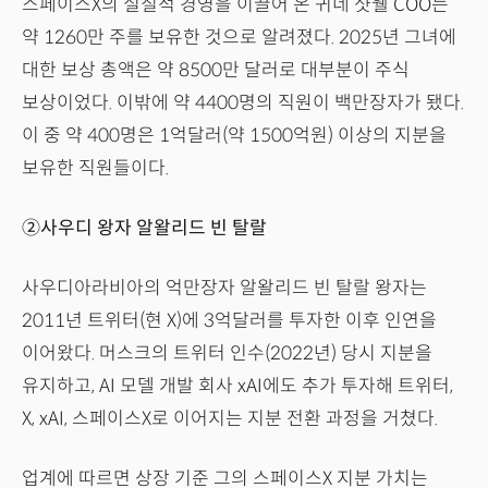
스페이스X의 실질적 경영을 이끌어 온 귀네 샷웰 COO는
약 1260만 주를 보유한 것으로 알려졌다. 2025년 그녀에
대한 보상 총액은 약 8500만 달러로 대부분이 주식
보상이었다. 이밖에 약 4400명의 직원이 백만장자가 됐다.
이 중 약 400명은 1억달러(약 1500억원) 이상의 지분을
보유한 직원들이다.
②사우디 왕자 알왈리드 빈 탈랄
사우디아라비아의 억만장자 알왈리드 빈 탈랄 왕자는
2011년 트위터(현 X)에 3억달러를 투자한 이후 인연을
이어왔다. 머스크의 트위터 인수(2022년) 당시 지분을
유지하고, AI 모델 개발 회사 xAI에도 추가 투자해 트위터,
X, xAI, 스페이스X로 이어지는 지분 전환 과정을 거쳤다.
업계에 따르면 상장 기준 그의 스페이스X 지분 가치는