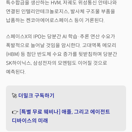
특수합금을 생산하는 HVM, 저궤도 위성통신 안테나와
연결된 인텔리안테크놀로지스, 발사체 구조물 부품을
납품하는 켄코아에어로스페이스 등이 거론된다.
스페이스X의 IPO는 당분간 AI 학습·추론 연산 수요가
폭발적으로 늘어날 것임을 암시한다. 고대역폭 메모리
(HBM) 등 첨단 반도체 수요 증가를 뒷받침하며 당분간
SK하이닉스, 삼성전자의 모멘텀도 이어질 것으로
예측된다.
🚀
더밀크 구독하기
👉
[특별 무료 웨비나] 애플, 그리고 에이전트
디바이스의 미래