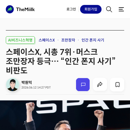
로그인
회원
가입
AI비즈니스혁명
스페이스X
조만장자
인간 폰지 사기
스페이스X, 시총 7위·머스크
조만장자 등극… “인간 폰지 사기”
비판도
박원익
2026.06.12 14:27 PDT