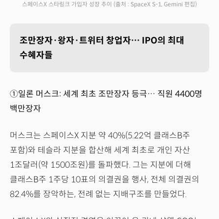
스페이스X 스타링크 가입자 성장 추이
(출처 : SpaceX S-1, Gemini 편집)
조만장자·왕자·트위터 창업자… IPO의 최대
수혜자들
①일론 머스크: 세계 최초 조만장자 등극… 직원 4400명
백만장자
머스크는 스페이스X 지분 약 40%(5.22억 클래스B주
포함)와 테슬라 지분을 합산해 세계 최초로 개인 자산
1조달러(약 1500조원)를 돌파했다. 그는 지분에 더해
클래스B주 1주당 10표의 의결권을 행사, 전체 의결권의
82.4%를 장악하는, 전례 없는 지배구조를 만들었다.