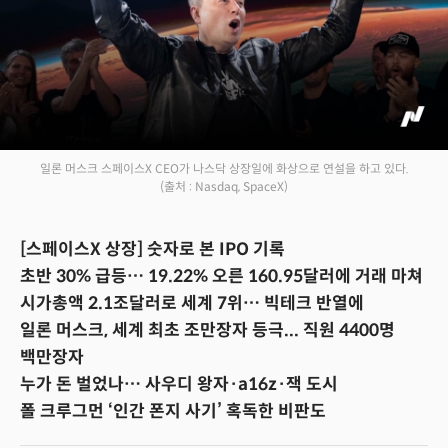
일론 머스크 스페이스X CEO가 나스닥 상장일에 화상으로 연설을 하고 있다.
(출처 : Nasdaq, SpaceX)
[스페이스X 상장] 숫자로 본 IPO 기록
초반 30% 급등… 19.22% 오른 160.95달러에 거래 마쳐
시가총액 2.1조달러로 세계 7위… 빅테크 반열에
일론 머스크, 세계 최초 조만장자 등극... 직원 4400명
백만장자
누가 돈 벌었나… 사우디 왕자·a16z·잭 도시
폴 크루그먼 ‘인간 폰지 사기’ 혹독한 비판도