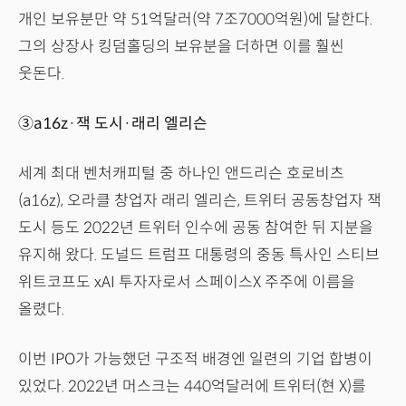
개인 보유분만 약 51억달러(약 7조7000억원)에 달한다.
그의 상장사 킹덤홀딩의 보유분을 더하면 이를 훨씬
웃돈다.
③a16z·잭 도시·래리 엘리슨
세계 최대 벤처캐피털 중 하나인 앤드리슨 호로비츠
(a16z), 오라클 창업자 래리 엘리슨, 트위터 공동창업자 잭
도시 등도 2022년 트위터 인수에 공동 참여한 뒤 지분을
유지해 왔다. 도널드 트럼프 대통령의 중동 특사인 스티브
위트코프도 xAI 투자자로서 스페이스X 주주에 이름을
올렸다.
이번 IPO가 가능했던 구조적 배경엔 일련의 기업 합병이
있었다. 2022년 머스크는 440억달러에 트위터(현 X)를