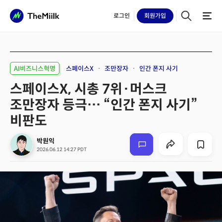
로그인
회원
가입
AI비즈니스혁명
스페이스X
조만장자
인간 폰지 사기
스페이스X, 시총 7위·머스크
조만장자 등극… “인간 폰지 사기”
비판도
박원익
2026.06.12 14:27 PDT