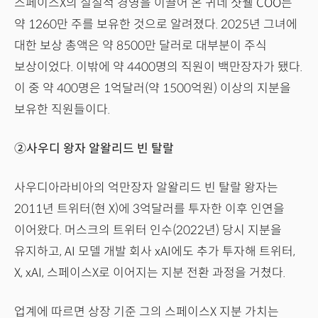
스페이스X의 실질적 경영을 이끌어 온 귀네 샷웰 COO는
약 1260만 주를 보유한 것으로 알려졌다. 2025년 그녀에
대한 보상 총액은 약 8500만 달러로 대부분이 주식
보상이었다. 이밖에 약 4400명의 직원이 백만장자가 됐다.
이 중 약 400명은 1억달러(약 1500억원) 이상의 지분을
보유한 직원들이다.
②사우디 왕자 알왈리드 빈 탈랄
사우디아라비아의 억만장자 알왈리드 빈 탈랄 왕자는
2011년 트위터(현 X)에 3억달러를 투자한 이후 인연을
이어왔다. 머스크의 트위터 인수(2022년) 당시 지분을
유지하고, AI 모델 개발 회사 xAI에도 추가 투자해 트위터,
X, xAI, 스페이스X로 이어지는 지분 전환 과정을 거쳤다.
업계에 따르면 상장 기준 그의 스페이스X 지분 가치는