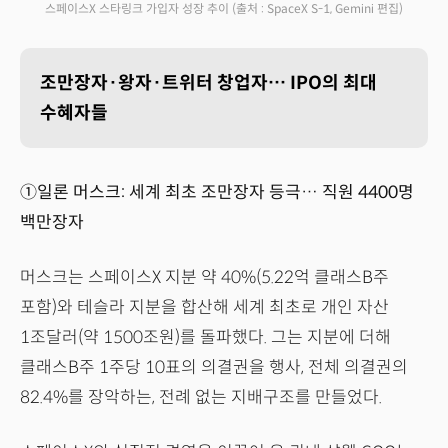
스페이스X 스타링크 가입자 성장 추이
(출처 : SpaceX S-1, Gemini 편집)
조만장자·왕자·트위터 창업자… IPO의 최대
수혜자들
①일론 머스크: 세계 최초 조만장자 등극… 직원 4400명
백만장자
머스크는 스페이스X 지분 약 40%(5.22억 클래스B주
포함)와 테슬라 지분을 합산해 세계 최초로 개인 자산
1조달러(약 1500조원)를 돌파했다. 그는 지분에 더해
클래스B주 1주당 10표의 의결권을 행사, 전체 의결권의
82.4%를 장악하는, 전례 없는 지배구조를 만들었다.