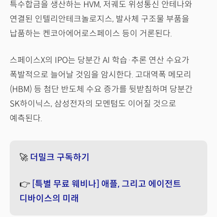
특수합금을 생산하는 HVM, 저궤도 위성통신 안테나와
연결된 인텔리안테크놀로지스, 발사체 구조물 부품을
납품하는 켄코아에어로스페이스 등이 거론된다.
스페이스X의 IPO는 당분간 AI 학습·추론 연산 수요가
폭발적으로 늘어날 것임을 암시한다. 고대역폭 메모리
(HBM) 등 첨단 반도체 수요 증가를 뒷받침하며 당분간
SK하이닉스, 삼성전자의 모멘텀도 이어질 것으로
예측된다.
🚀
더밀크 구독하기
👉
[특별 무료 웨비나] 애플, 그리고 에이전트
디바이스의 미래