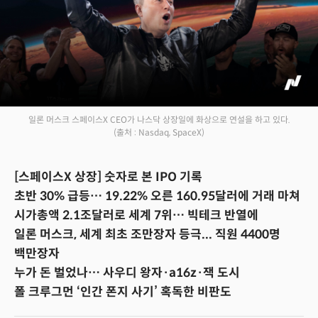
일론 머스크 스페이스X CEO가 나스닥 상장일에 화상으로 연설을 하고 있다.
(출처 : Nasdaq, SpaceX)
[스페이스X 상장] 숫자로 본 IPO 기록
초반 30% 급등… 19.22% 오른 160.95달러에 거래 마쳐
시가총액 2.1조달러로 세계 7위… 빅테크 반열에
일론 머스크, 세계 최초 조만장자 등극... 직원 4400명
백만장자
누가 돈 벌었나… 사우디 왕자·a16z·잭 도시
폴 크루그먼 ‘인간 폰지 사기’ 혹독한 비판도