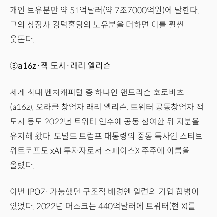
개인 보유분만 약 51억달러(약 7조7000억원)에 달한다.
그의 상장사 킹덤홀딩의 보유분을 더하면 이를 훨씬
웃돈다.
③a16z·잭 도시·래리 엘리슨
세계 최대 벤처캐피털 중 하나인 앤드리슨 호로비츠
(a16z), 오라클 창업자 래리 엘리슨, 트위터 공동창업자 잭
도시 등도 2022년 트위터 인수에 공동 참여한 뒤 지분을
유지해 왔다. 도널드 트럼프 대통령의 중동 특사인 스티브
위트코프도 xAI 투자자로서 스페이스X 주주에 이름을
올렸다.
이번 IPO가 가능했던 구조적 배경엔 일련의 기업 합병이
있었다. 2022년 머스크는 440억달러에 트위터(현 X)를