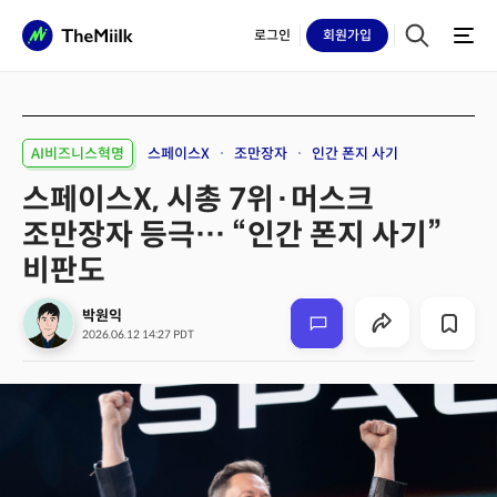
로그인
회원
가입
AI비즈니스혁명
스페이스X
조만장자
인간 폰지 사기
스페이스X, 시총 7위·머스크
조만장자 등극… “인간 폰지 사기”
비판도
박원익
2026.06.12 14:27 PDT