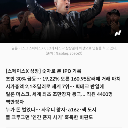
일론 머스크 스페이스X CEO가 나스닥 상장일에 화상으로 연설을 하고 있다.
(출처 : Nasdaq, SpaceX)
[스페이스X 상장] 숫자로 본 IPO 기록
초반 30% 급등… 19.22% 오른 160.95달러에 거래 마쳐
시가총액 2.1조달러로 세계 7위… 빅테크 반열에
일론 머스크, 세계 최초 조만장자 등극... 직원 4400명
백만장자
누가 돈 벌었나… 사우디 왕자·a16z·잭 도시
폴 크루그먼 ‘인간 폰지 사기’ 혹독한 비판도