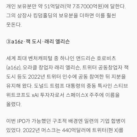
개인 보유분만 약 51억달러(약 7조7000억원)에 달한다.
그의 상장사 킹덤홀딩의 보유분을 더하면 이를 훨씬
웃돈다.
③a16z·잭 도시·래리 엘리슨
세계 최대 벤처캐피털 중 하나인 앤드리슨 호로비츠
(a16z), 오라클 창업자 래리 엘리슨, 트위터 공동창업자 잭
도시 등도 2022년 트위터 인수에 공동 참여한 뒤 지분을
유지해 왔다. 도널드 트럼프 대통령의 중동 특사인 스티브
위트코프도 xAI 투자자로서 스페이스X 주주에 이름을
올렸다.
이번 IPO가 가능했던 구조적 배경엔 일련의 기업 합병이
있었다. 2022년 머스크는 440억달러에 트위터(현 X)를