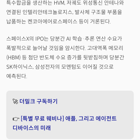
특수합금을 생산하는 HVM, 저궤도 위성통신 안테나와
연결된 인텔리안테크놀로지스, 발사체 구조물 부품을
납품하는 켄코아에어로스페이스 등이 거론된다.
스페이스X의 IPO는 당분간 AI 학습·추론 연산 수요가
폭발적으로 늘어날 것임을 암시한다. 고대역폭 메모리
(HBM) 등 첨단 반도체 수요 증가를 뒷받침하며 당분간
SK하이닉스, 삼성전자의 모멘텀도 이어질 것으로
예측된다.
🚀
더밀크 구독하기
👉
[특별 무료 웨비나] 애플, 그리고 에이전트
디바이스의 미래