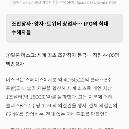
스페이스X 스타링크 가입자 성장 추이
(출처 : SpaceX S-1, Gemini 편집)
조만장자·왕자·트위터 창업자… IPO의 최대
수혜자들
①일론 머스크: 세계 최초 조만장자 등극… 직원 4400명
백만장자
머스크는 스페이스X 지분 약 40%(5.22억 클래스B주
포함)와 테슬라 지분을 합산해 세계 최초로 개인 자산
1조달러(약 1500조원)를 돌파했다. 그는 지분에 더해
클래스B주 1주당 10표의 의결권을 행사, 전체 의결권의
82.4%를 장악하는, 전례 없는 지배구조를 만들었다.