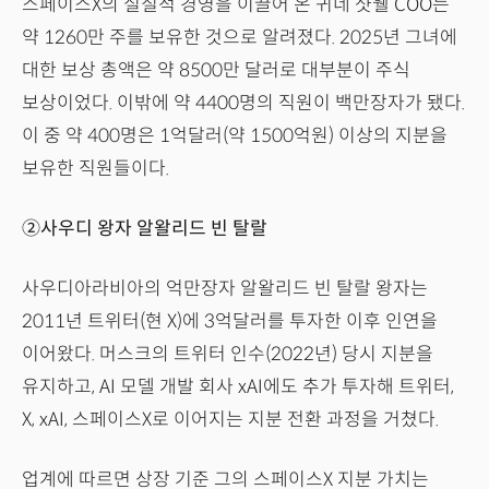
스페이스X의 실질적 경영을 이끌어 온 귀네 샷웰 COO는
약 1260만 주를 보유한 것으로 알려졌다. 2025년 그녀에
대한 보상 총액은 약 8500만 달러로 대부분이 주식
보상이었다. 이밖에 약 4400명의 직원이 백만장자가 됐다.
이 중 약 400명은 1억달러(약 1500억원) 이상의 지분을
보유한 직원들이다.
②사우디 왕자 알왈리드 빈 탈랄
사우디아라비아의 억만장자 알왈리드 빈 탈랄 왕자는
2011년 트위터(현 X)에 3억달러를 투자한 이후 인연을
이어왔다. 머스크의 트위터 인수(2022년) 당시 지분을
유지하고, AI 모델 개발 회사 xAI에도 추가 투자해 트위터,
X, xAI, 스페이스X로 이어지는 지분 전환 과정을 거쳤다.
업계에 따르면 상장 기준 그의 스페이스X 지분 가치는