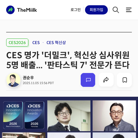
로그인
회원
가입
CES2026
CES
CES 혁신상
CES 명가 '더밀크', 혁신상 심사위원
5명 배출... '판타스틱 7' 전문가 뜬다
권순우
2025.11.05 15:56 PDT