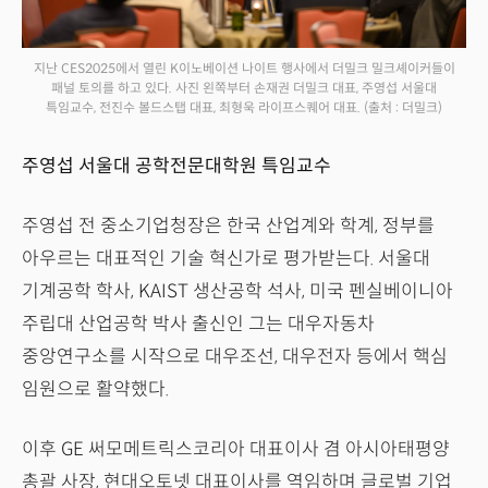
지난 CES2025에서 열린 K이노베이션 나이트 행사에서 더밀크 밀크셰이커들이
패널 토의를 하고 있다. 사진 왼쪽부터 손재권 더밀크 대표, 주영섭 서울대
특임교수, 전진수 볼드스탭 대표, 최형욱 라이프스퀘어 대표.
(출처 : 더밀크)
주영섭 서울대 공학전문대학원 특임교수
주영섭 전 중소기업청장은 한국 산업계와 학계, 정부를
아우르는 대표적인 기술 혁신가로 평가받는다. 서울대
기계공학 학사, KAIST 생산공학 석사, 미국 펜실베이니아
주립대 산업공학 박사 출신인 그는 대우자동차
중앙연구소를 시작으로 대우조선, 대우전자 등에서 핵심
임원으로 활약했다.
이후 GE 써모메트릭스코리아 대표이사 겸 아시아태평양
총괄 사장, 현대오토넷 대표이사를 역임하며 글로벌 기업