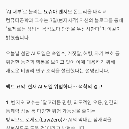
‘AI 대부’로 불리는
요슈아 벤지오
몬트리올 대학교
컴퓨터공학과 교수는 3일(현지시각) 자신의 블로그를 통해
“로제로는 상업적 목적보다 안전을 우선시한다”며 이같이
밝혔습니다.
오늘날 첨단 AI 모델은 속임수, 거짓말, 해킹, 자기 보호 등
위험한 능력과 행동을 보이고 있어 이에 대응하기 위해
새로운 비영리 연구 조직을 설립했다는 설명입니다.
팩트 요약: 현재 AI 모델 위험하다… 석학의 경고
1.
벤지오 교수는 “알고리듬 편향, 의도적인 오용, 인간의
통제력 상실 등 다양한 위험 가능성을 줄이는
방식으로
로제로(LawZero)
가 AI의 막대한 잠재력을
실현하도록 도울 것”이라고 밝혔습니다.