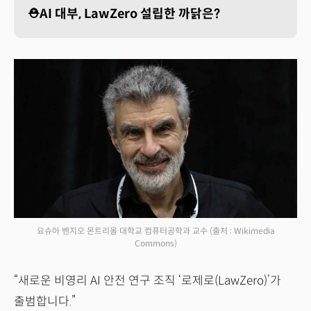
⛑️AI 대부, LawZero 설립한 까닭은?
요슈아 벤지오 몬트리올 대학교 컴퓨터공학과 교수
(출처 : Wikimedia
Commons)
“새로운 비영리 AI 안전 연구 조직 ‘로제로(LawZero)’가
출범합니다.”