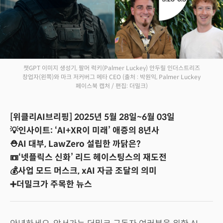
챗GPT 이미지 생성기, 팔머 럭키(Palmer Luckey) 안두릴 인더스트리즈
창업자(왼쪽)와 마크 저커버그 메타 CEO
(출처 : 박원익, Palmer Luckey
페이스북 캡처 / 편집: 더밀크)
[위클리AI브리핑] 2025년 5월 28일~6월 03일
💡인사이트: ‘AI+XR이 미래’ 애증의 8년사
⛑️AI 대부, LawZero 설립한 까닭은?
📼‘넷플릭스 신화’ 리드 헤이스팅스의 재도전
💰사업 모드 머스크, xAI 자금 조달의 의미
➕더밀크가 주목한 뉴스