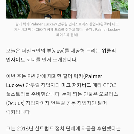
팔머 럭키(Palmer Luckey) 안두릴 인더스트리즈 창업자(왼쪽)와 마크
저커버그 메타 CEO가 함께 포즈를 취하고 있다.
(출처 : Palmer Luckey
페이스북 캡처)
오늘은 더밀크만의 뷰(view)를 제공해 드리는
위클리
인사이트
코너를 먼저 소개합니다.
이번 주는 8년 만에 재회한
팔머 럭키(Palmer
Luckey)
안두릴 창업자와
마크 저커버그
메타 CEO의
풀스토리를 준비했습니다. 눈에 띄는 인물은 오큘러스
(Oculus) 창업자이자 안두릴 공동 창업자인 팔머
럭키입니다.
그는 2016년 친트럼프 정치 단체에 자금을 후원했다는