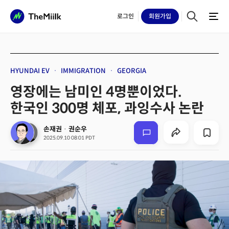
로그인
회원
가입
HYUNDAI EV
IMMIGRATION
GEORGIA
영장에는 남미인 4명뿐이었다.
한국인 300명 체포, 과잉수사 논란
손재권
·
권순우
2025.09.10 08:01 PDT