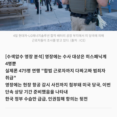
4일 현대차-LG에너지솔루션 합작 배터리 공장 부지에서 미 당국에 의해
근로자들이 조사를 받고 있다.
(출처 : ICE)
[수색압수 영장 분석] 영장에는 수사 대상은 히스패닉계
4명뿐
실제론 475명 연행 "합법 근로자까지 다짜고짜 범죄자
취급"
영장에는 현장 항공 감시 사진까지 첨부돼 미국 당국, 이번
단속 상당 기간 준비했음을 나타내
한국 정부 수습만 급급, 인권침해 항의는 뒷전