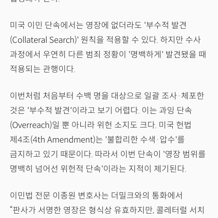
미국 이민 단속에서는 영장에 없더라도 '부수적 발견
(Collateral Search)' 원칙을 적용할 수 있다. 하지만 수사
과정에서 우연히 다른 범죄 정황이 '명백하게' 발견됐을 때
적용되는 관행이다.
이번처럼 처음부터 수백 명을 대상으로 일괄 조사·체포한
것은 '부수적 발견'이라고 보기 어렵다. 이는 과잉 단속
(Overreach)일 뿐 아니라 위헌 소지도 크다. 미국 헌법
제4조(4th Amendment)는 '불합리한 수색·압수'를
금지하고 있기 때문이다. 따라서 이번 단속이 '영장 범위를
명백히 넘어선 위헌적 단속'이라는 지적이 제기된다.
이민법 전문 이종원 변호사는 더밀크와의 통화에서
“판사가 서명한 영장은 형식상 유효하지만, 콜레터럴 서치