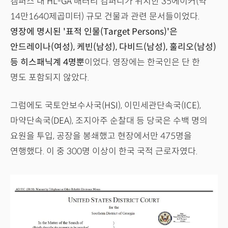
캠퍼스 내 HL-GA 배터리 컴퍼니가 위치한 35에이커(약
14만1640제곱미터) 규모 건물과 관련 문서들이었다.
영장에 명시된 '표적 인물(Target Persons)'은
안드레이나(여성), 케빈(남성), 다비드(남성), 훌리오(남성)
등 히스패닉계 4명뿐
이었다. 영장에는 한국인은 단 한
명도 포함되지 않았다.
그럼에도 국토안보수사국(HSI), 이민세관단속국(ICE),
마약단속국(DEA), 조지아주 순찰대 등 당국은 수백 명의
요원을 투입, 공장을 봉쇄했고 현장에서만 475명을
연행했다. 이 중 300명 이상이 한국 국적 근로자였다.