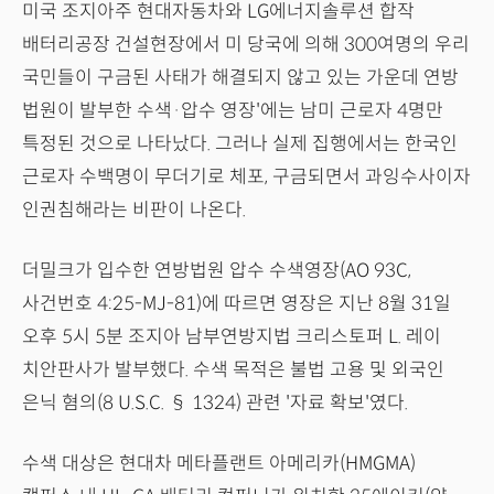
미국 조지아주 현대자동차와 LG에너지솔루션 합작
배터리공장 건설현장에서 미 당국에 의해 300여명의 우리
국민들이 구금된 사태가 해결되지 않고 있는 가운데 연방
법원이 발부한 수색·압수 영장'에는 남미 근로자 4명만
특정된 것으로 나타났다. 그러나 실제 집행에서는 한국인
근로자 수백명이 무더기로 체포, 구금되면서 과잉수사이자
인권침해라는 비판이 나온다.
더밀크가 입수한 연방법원 압수 수색영장(AO 93C,
사건번호 4:25-MJ-81)에 따르면 영장은 지난 8월 31일
오후 5시 5분 조지아 남부연방지법 크리스토퍼 L. 레이
치안판사가 발부했다. 수색 목적은 불법 고용 및 외국인
은닉 혐의(8 U.S.C. § 1324) 관련 '자료 확보'였다.
수색 대상은 현대차 메타플랜트 아메리카(HMGMA)